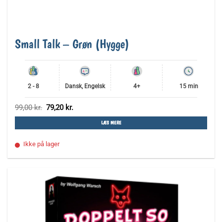
Small Talk – Grøn (Hygge)
2 - 8
Dansk, Engelsk
4+
15 min
Den
Den
99,00
kr.
79,20
kr.
oprindelige
aktuelle
pris
pris
LÆS MERE
var:
er:
99,00 kr..
79,20 kr..
Ikke på lager