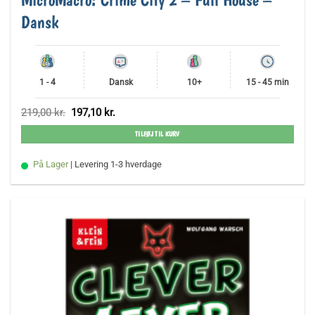
Dansk
1 - 4
Dansk
10+
15 - 45 min
Den
Den
219,00
kr.
197,10
kr.
oprindelige
aktuelle
pris
pris
TILFØJ TIL KURV
var:
er:
219,00 kr..
197,10 kr..
På Lager
| Levering 1-3 hverdage