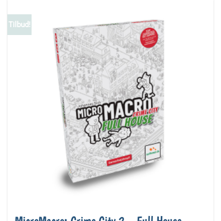
Tilbud!
MicroMacro: Crime City 2 – Full House –