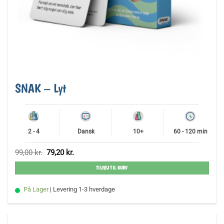
SNAK – Lyt
2 - 4
Dansk
10+
60 - 120 min
Den
Den
99,00
kr.
79,20
kr.
oprindelige
aktuelle
pris
pris
TILFØJ TIL KURV
var:
er:
99,00 kr..
79,20 kr..
På Lager
| Levering 1-3 hverdage