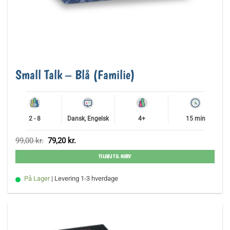
Small Talk – Blå (Familie)
2 - 8
Dansk, Engelsk
4+
15 min
Den
Den
99,00
kr.
79,20
kr.
oprindelige
aktuelle
pris
pris
TILFØJ TIL KURV
var:
er:
99,00 kr..
79,20 kr..
På Lager
| Levering 1-3 hverdage