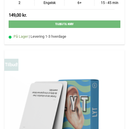
2
Engelsk
6+
15 - 45 min
149,00
kr.
TILFØJ TIL KURV
På Lager
| Levering 1-3 hverdage
Tilbud!