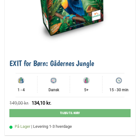
EXIT for Børn: Gådernes Jungle
1 - 4
Dansk
5+
15 - 30 min
Den
Den
149,00
kr.
134,10
kr.
oprindelige
aktuelle
pris
pris
TILFØJ TIL KURV
var:
er:
149,00 kr..
134,10 kr..
På Lager
| Levering 1-3 hverdage