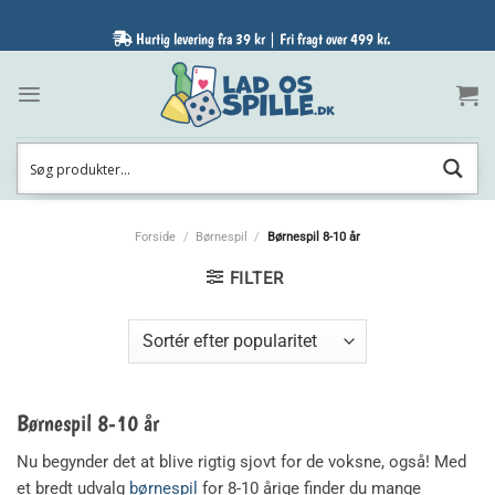
Fortsæt
til
Hurtig levering fra 39 kr | Fri fragt over 499 kr.
indhold
Forside
/
Børnespil
/
Børnespil 8-10 år
FILTER
Børnespil 8-10 år
Nu begynder det at blive rigtig sjovt for de voksne, også! Med
et bredt udvalg
børnespil
for 8-10 årige finder du mange