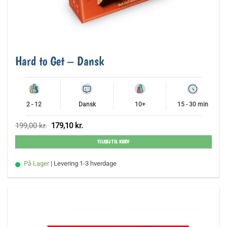
Hard to Get – Dansk
2 - 12
Dansk
10+
15 - 30 min
Den
Den
199,00
kr.
179,10
kr.
oprindelige
aktuelle
pris
pris
TILFØJ TIL KURV
var:
er:
199,00 kr..
179,10 kr..
På Lager
| Levering 1-3 hverdage