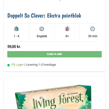
Doppelt So Clever: Ekstra pointblok
1 - 4
Engelsk
8+
30 min
59,00
kr.
TILFØJ TIL KURV
På Lager
| Levering 1-3 hverdage