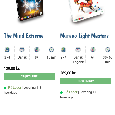
The Mind Extreme
Murano Light Masters
2 - 4
Dansk
8+
15 min
2 - 4
Dansk,
6+
30 - 60
Engelsk
min
129,00
kr.
269,00
kr.
TILFØJ TIL KURV
TILFØJ TIL KURV
På Lager
| Levering 1-3
På Lager
| Levering 1-3
hverdage
hverdage