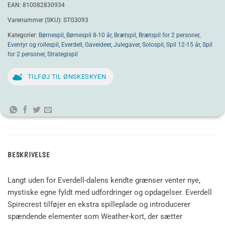
EAN:
810082830934
Varenummer (SKU):
STG3093
Kategorier:
Børnespil
,
Børnespil 8-10 år
,
Brætspil
,
Brætspil for 2 personer
,
Eventyr og rollespil
,
Everdell
,
Gaveideer
,
Julegaver
,
Solospil
,
Spil 12-15 år
,
Spil
for 2 personer
,
Strategispil
TILFØJ TIL ØNSKESKYEN
BESKRIVELSE
Langt uden for Everdell-dalens kendte grænser venter nye,
mystiske egne fyldt med udfordringer og opdagelser. Everdell
Spirecrest tilføjer en ekstra spilleplade og introducerer
spændende elementer som Weather-kort, der sætter