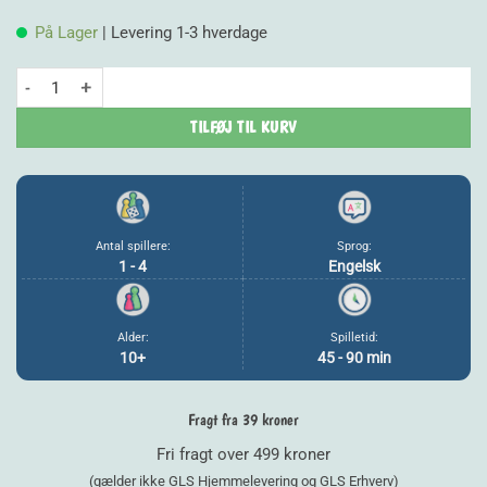
På Lager
| Levering 1-3 hverdage
Everdell Spirecrest antal
TILFØJ TIL KURV
Antal spillere:
Sprog:
1 - 4
Engelsk
Alder:
Spilletid:
10+
45 - 90 min
Fragt fra 39 kroner
Fri fragt over 499 kroner
(gælder ikke GLS Hjemmelevering og GLS Erhverv)