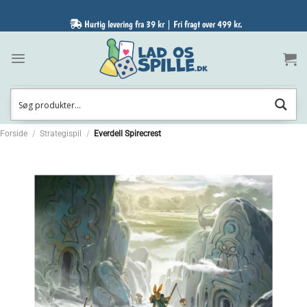
Fortsæt
til
Hurtig levering fra 39 kr | Fri fragt over 499 kr.
indhold
Forside
/
Strategispil
/
Everdell Spirecrest