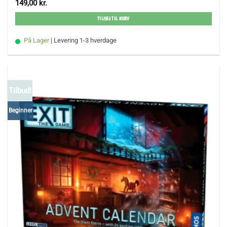
149,00
kr.
TILFØJ TIL KURV
På Lager
| Levering 1-3 hverdage
Tilbud!
Beginner