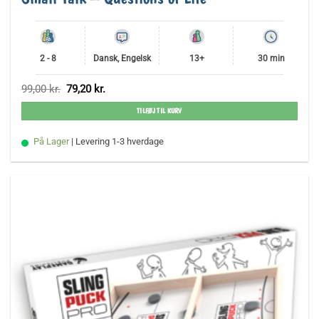
2 - 8
Dansk, Engelsk
13+
30 min
Den
Den
99,00
kr.
79,20
kr.
oprindelige
aktuelle
pris
pris
TILFØJ TIL KURV
var:
er:
99,00 kr..
79,20 kr..
På Lager
| Levering 1-3 hverdage