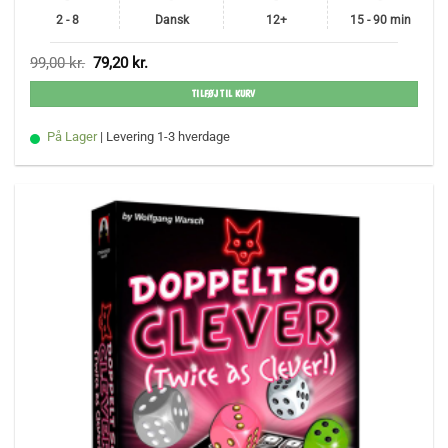
2 - 8
Dansk
12+
15 - 90 min
Den
Den
99,00
kr.
79,20
kr.
oprindelige
aktuelle
pris
pris
TILFØJ TIL KURV
var:
er:
99,00 kr..
79,20 kr..
På Lager
| Levering 1-3 hverdage