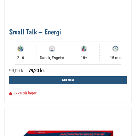
Small Talk – Energi
2 - 6
Dansk, Engelsk
18+
15 min
Den
Den
99,00
kr.
79,20
kr.
oprindelige
aktuelle
pris
pris
LÆS MERE
var:
er:
99,00 kr..
79,20 kr..
Ikke på lager