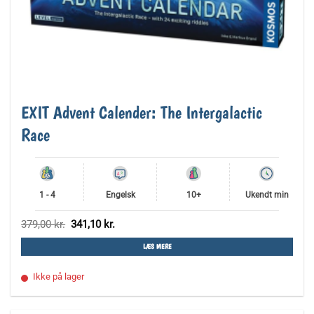
EXIT Advent Calender: The Intergalactic
Race
1 - 4
Engelsk
10+
Ukendt min
Den
Den
379,00
kr.
341,10
kr.
oprindelige
aktuelle
pris
pris
LÆS MERE
var:
er:
379,00 kr..
341,10 kr..
Ikke på lager