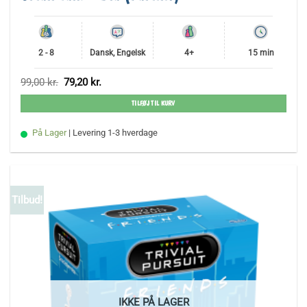
2 - 8
Dansk, Engelsk
4+
15 min
Den
Den
99,00
kr.
79,20
kr.
oprindelige
aktuelle
pris
pris
TILFØJ TIL KURV
var:
er:
99,00 kr..
79,20 kr..
På Lager
| Levering 1-3 hverdage
Tilbud!
IKKE PÅ LAGER