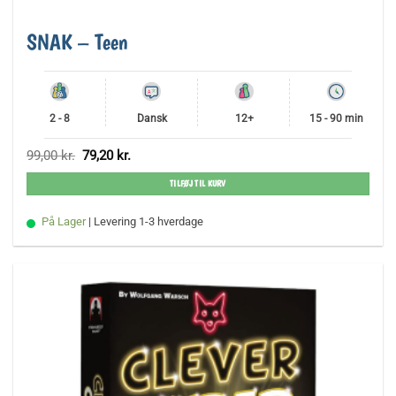
SNAK – Teen
2 - 8
Dansk
12+
15 - 90 min
Den
Den
99,00
kr.
79,20
kr.
oprindelige
aktuelle
pris
pris
TILFØJ TIL KURV
var:
er:
99,00 kr..
79,20 kr..
På Lager
| Levering 1-3 hverdage