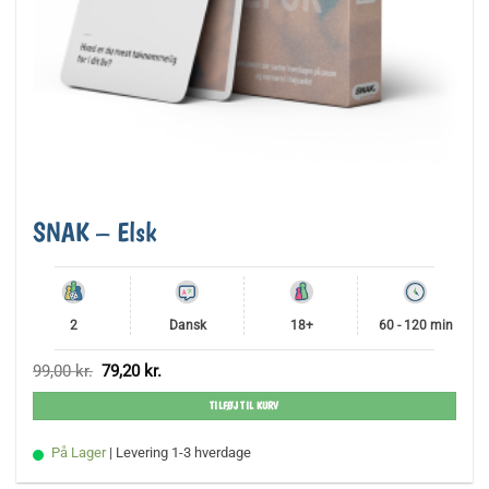
SNAK – Elsk
2
Dansk
18+
60 - 120 min
Den
Den
99,00
kr.
79,20
kr.
oprindelige
aktuelle
pris
pris
TILFØJ TIL KURV
var:
er:
99,00 kr..
79,20 kr..
På Lager
| Levering 1-3 hverdage