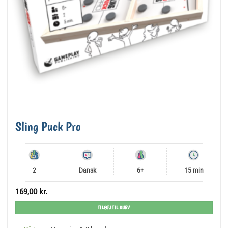
Sling Puck Pro
2
Dansk
6+
15 min
169,00
kr.
TILFØJ TIL KURV