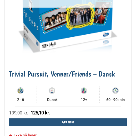
Trivial Pursuit, Venner/Friends – Dansk
2 - 6
Dansk
12+
60 - 90 min
Den
Den
139,00
kr.
125,10
kr.
oprindelige
aktuelle
pris
pris
LÆS MERE
var:
er:
139,00 kr..
125,10 kr..
Ikke på lager