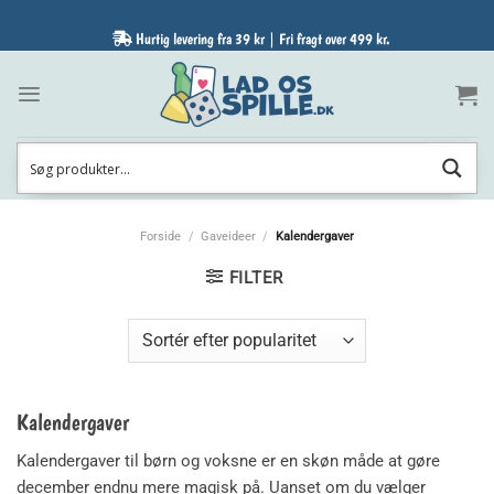
Fortsæt
til
Hurtig levering fra 39 kr | Fri fragt over 499 kr.
indhold
Forside
/
Gaveideer
/
Kalendergaver
FILTER
Kalendergaver
Kalendergaver til børn og voksne er en skøn måde at gøre
december endnu mere magisk på. Uanset om du vælger