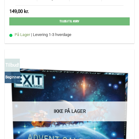
149,00
kr.
TILFØJ TIL KURV
På Lager
| Levering 1-3 hverdage
Tilbud!
Beginner
IKKE PÅ LAGER