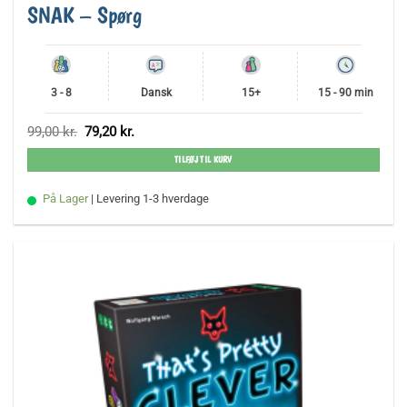
SNAK – Spørg
3 - 8
Dansk
15+
15 - 90 min
Den
Den
99,00
kr.
79,20
kr.
oprindelige
aktuelle
pris
pris
TILFØJ TIL KURV
var:
er:
99,00 kr..
79,20 kr..
På Lager
| Levering 1-3 hverdage