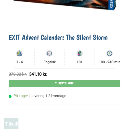
EXIT Advent Calender: The Silent Storm
1 - 4
Engelsk
10+
180 - 240 min
Den
Den
379,00
kr.
341,10
kr.
oprindelige
aktuelle
pris
pris
TILFØJ TIL KURV
var:
er:
379,00 kr..
341,10 kr..
På Lager
| Levering 1-3 hverdage
Tilbud!