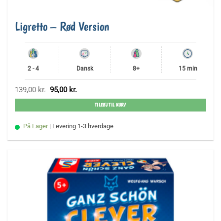
Ligretto – Rød Version
2 - 4
Dansk
8+
15 min
Den
Den
139,00
kr.
95,00
kr.
oprindelige
aktuelle
pris
pris
TILFØJ TIL KURV
var:
er:
139,00 kr..
95,00 kr..
På Lager
| Levering 1-3 hverdage