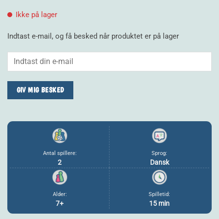
Ikke på lager
Indtast e-mail, og få besked når produktet er på lager
GIV MIG BESKED
Antal spillere:
Sprog:
2
Dansk
Alder:
Spilletid:
7+
15 min