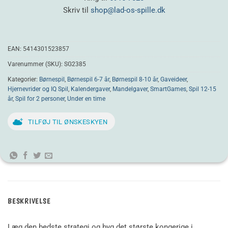
Skriv til
shop@lad-os-spille.dk
EAN:
5414301523857
Varenummer (SKU):
SG2385
Kategorier:
Børnespil
,
Børnespil 6-7 år
,
Børnespil 8-10 år
,
Gaveideer
,
Hjernevrider og IQ Spil
,
Kalendergaver
,
Mandelgaver
,
SmartGames
,
Spil 12-15
år
,
Spil for 2 personer
,
Under en time
TILFØJ TIL ØNSKESKYEN
BESKRIVELSE
Læg den bedste strategi og byg det største kongerige i