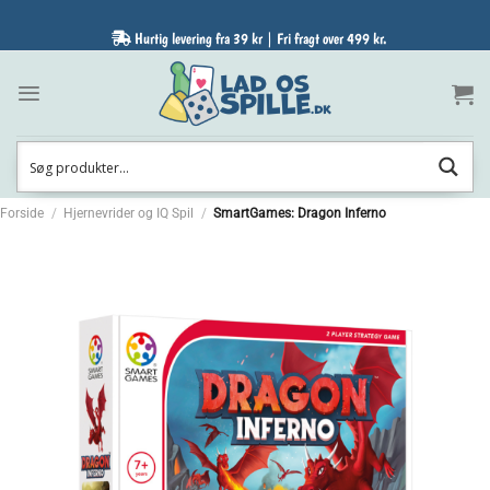
Fortsæt
til
Hurtig levering fra 39 kr | Fri fragt over 499 kr.
indhold
Forside
/
Hjernevrider og IQ Spil
/
SmartGames: Dragon Inferno