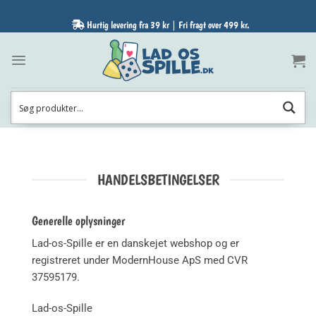
Fortsæt
til
Hurtig levering fra 39 kr | Fri fragt over 499 kr.
indhold
HANDELSBETINGELSER
Generelle oplysninger
Lad-os-Spille er en danskejet webshop og er
registreret under ModernHouse ApS med CVR
37595179.
Lad-os-Spille