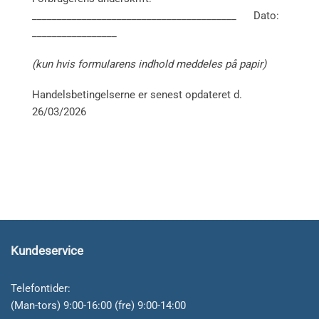
_________________________________________ Dato:
_________________
(kun hvis formularens indhold meddeles på papir)
Handelsbetingelserne er senest opdateret d.
26/03/2026
Kundeservice
Telefontider:
(Man-tors) 9:00-16:00 (fre) 9:00-14:00