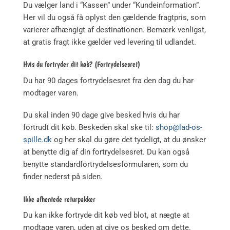
Du vælger land i “Kassen” under “Kundeinformation”.
Her vil du også få oplyst den gældende fragtpris, som
varierer afhængigt af destinationen. Bemærk venligst,
at gratis fragt ikke gælder ved levering til udlandet.
Hvis du fortryder dit køb? (Fortrydelsesret)
Du har 90 dages fortrydelsesret fra den dag du har
modtager varen.
Du skal inden 90 dage give besked hvis du har
fortrudt dit køb. Beskeden skal ske til:
shop@lad-os-
spille.dk
og her skal du gøre det tydeligt, at du ønsker
at benytte dig af din fortrydelsesret. Du kan også
benytte standardfortrydelsesformularen, som du
finder nederst på siden.
Ikke afhentede returpakker
Du kan ikke fortryde dit køb ved blot, at nægte at
modtage varen, uden at give os besked om dette.