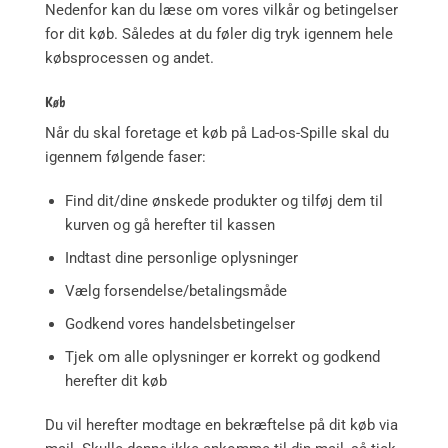
Nedenfor kan du læse om vores vilkår og betingelser
for dit køb. Således at du føler dig tryk igennem hele
købsprocessen og andet.
Køb
Når du skal foretage et køb på Lad-os-Spille skal du
igennem følgende faser:
Find dit/dine ønskede produkter og tilføj dem til
kurven og gå herefter til kassen
Indtast dine personlige oplysninger
Vælg forsendelse/betalingsmåde
Godkend vores handelsbetingelser
Tjek om alle oplysninger er korrekt og godkend
herefter dit køb
Du vil herefter modtage en bekræftelse på dit køb via