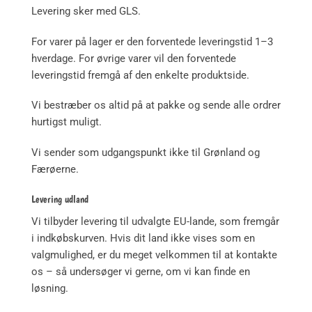
Levering sker med GLS.
For varer på lager er den forventede leveringstid 1–3
hverdage. For øvrige varer vil den forventede
leveringstid fremgå af den enkelte produktside.
Vi bestræber os altid på at pakke og sende alle ordrer
hurtigst muligt.
Vi sender som udgangspunkt ikke til Grønland og
Færøerne.
Levering udland
Vi tilbyder levering til udvalgte EU-lande, som fremgår
i indkøbskurven. Hvis dit land ikke vises som en
valgmulighed, er du meget velkommen til at kontakte
os – så undersøger vi gerne, om vi kan finde en
løsning.