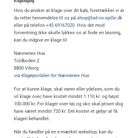
Klageadgang
Hvis du ønsker at klage over dit køb, foretrækker vi at
du retter henvendelse til os på
shop@lad-os-spille.dk
eller på telefon
+45 69167020
. Hvis det mod
forventning ikke skulle lykkes os at finde en løsning,
kan du indgive en klage til
Nævnenes Hus
Toldboden 2
8800 Viborg
via
Klageportalen for Nævnenes Hus
.
For at kunne klage, skal varen eller ydelsen, som du
vil klage over, have kostet mindst 1.110 kr. og højst
100.000 kr. For klager over tøj og sko skal prisen dog
have været mindst 720 kr. Det koster et gebyr at få
klagen behandlet.
Når du handler på en e-mærket webshop, kan du