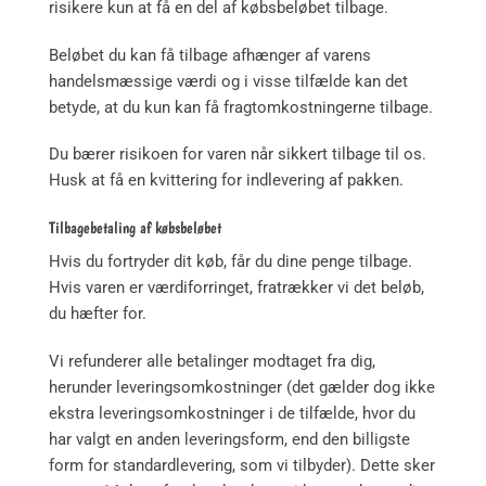
risikere kun at få en del af købsbeløbet tilbage.
Beløbet du kan få tilbage afhænger af varens
handelsmæssige værdi og i visse tilfælde kan det
betyde, at du kun kan få fragtomkostningerne tilbage.
Du bærer risikoen for varen når sikkert tilbage til os.
Husk at få en kvittering for indlevering af pakken.
Tilbagebetaling af købsbeløbet
Hvis du fortryder dit køb, får du dine penge tilbage.
Hvis varen er værdiforringet, fratrækker vi det beløb,
du hæfter for.
Vi refunderer alle betalinger modtaget fra dig,
herunder leveringsomkostninger (det gælder dog ikke
ekstra leveringsomkostninger i de tilfælde, hvor du
har valgt en anden leveringsform, end den billigste
form for standardlevering, som vi tilbyder). Dette sker