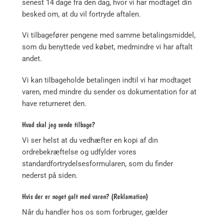
senest 14 dage fra den dag, hvor vi har modtaget din
besked om, at du vil fortryde aftalen.
Vi tilbagefører pengene med samme betalingsmiddel,
som du benyttede ved købet, medmindre vi har aftalt
andet.
Vi kan tilbageholde betalingen indtil vi har modtaget
varen, med mindre du sender os dokumentation for at
have returneret den.
Hvad skal jeg sende tilbage?
Vi ser helst at du vedhæfter en kopi af din
ordrebekræftelse og udfylder vores
standardfortrydelsesformularen, som du finder
nederst på siden.
Hvis der er noget galt med varen? (Reklamation)
Når du handler hos os som forbruger, gælder