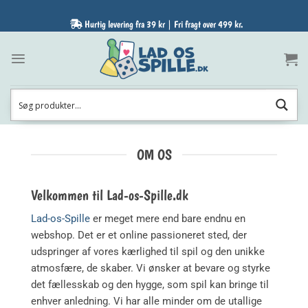
Fortsæt
til
Hurtig levering fra 39 kr | Fri fragt over 499 kr.
indhold
OM OS
Velkommen til Lad-os-Spille.dk
Lad-os-Spille
er meget mere end bare endnu en
webshop. Det er et online passioneret sted, der
udspringer af vores kærlighed til spil og den unikke
atmosfære, de skaber. Vi ønsker at bevare og styrke
det fællesskab og den hygge, som spil kan bringe til
enhver anledning. Vi har alle minder om de utallige