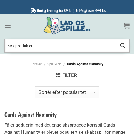
Fortsæt
til
Hurtig levering fra 39 kr | Fri fragt over 499 kr.
indhold
Forside
/
Spil Serie
/
Cards Against Humanity
FILTER
Cards Against Humanity
Få et godt grin med det engelsksprogede kortspil Cards
Against Humanity er blevet populært selskabsspil for mange.