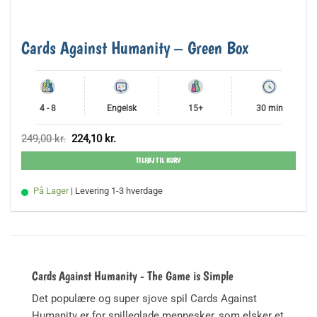
Cards Against Humanity – Green Box
4 - 8
Engelsk
15+
30 min
Den
Den
249,00
kr.
224,10
kr.
oprindelige
aktuelle
pris
pris
TILFØJ TIL KURV
var:
er:
249,00 kr..
224,10 kr..
På Lager
| Levering 1-3 hverdage
Cards Against Humanity - The Game is Simple
Det populære og super sjove spil Cards Against
Humanity er for spilleglade mennesker, som elsker et