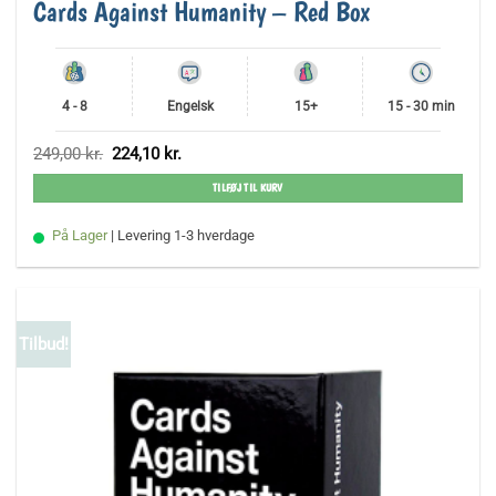
Cards Against Humanity – Red Box
4 - 8
Engelsk
15+
15 - 30 min
Den
Den
249,00
kr.
224,10
kr.
oprindelige
aktuelle
pris
pris
TILFØJ TIL KURV
var:
er:
249,00 kr..
224,10 kr..
På Lager
| Levering 1-3 hverdage
Tilbud!