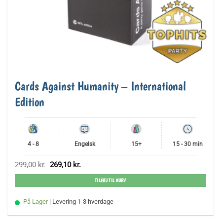
Cards Against Humanity – International
Edition
4 - 8
Engelsk
15+
15 - 30 min
Den
Den
299,00
kr.
269,10
kr.
oprindelige
aktuelle
pris
pris
TILFØJ TIL KURV
var:
er:
299,00 kr..
269,10 kr..
På Lager
| Levering 1-3 hverdage