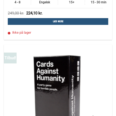
4 - 8
Engelsk
15+
15 - 30 min
Den
Den
249,00
kr.
224,10
kr.
oprindelige
aktuelle
pris
pris
LÆS MERE
var:
er:
249,00 kr..
224,10 kr..
Ikke på lager
Tilbud!