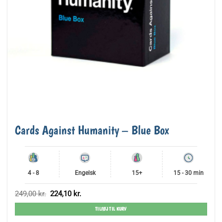
Cards Against Humanity – Blue Box
4 - 8
Engelsk
15+
15 - 30 min
Den
Den
249,00
kr.
224,10
kr.
oprindelige
aktuelle
pris
pris
TILFØJ TIL KURV
var:
er:
249,00 kr..
224,10 kr..