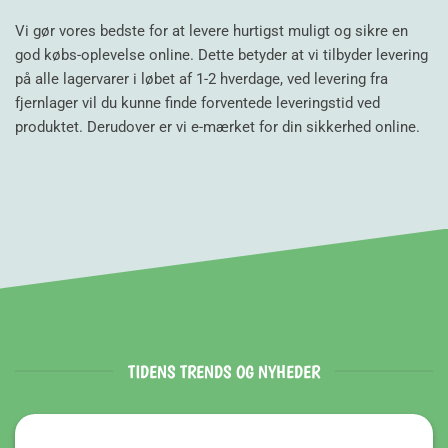
Vi gør vores bedste for at levere hurtigst muligt og sikre en
god købs-oplevelse online. Dette betyder at vi tilbyder levering
på alle lagervarer i løbet af 1-2 hverdage, ved levering fra
fjernlager vil du kunne finde forventede leveringstid ved
produktet. Derudover er vi e-mærket for din sikkerhed online.
TIDENS TRENDS OG NYHEDER