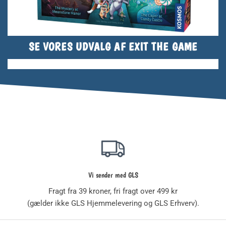
SE VORES UDVALG AF EXIT THE GAME
Vi sender med GLS
Fragt fra 39 kroner, fri fragt over 499 kr
(gælder ikke GLS Hjemmelevering og GLS Erhverv).