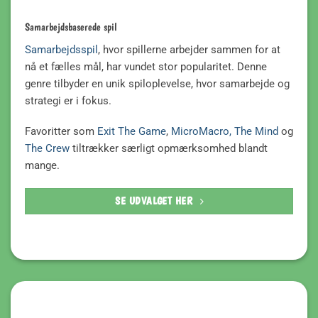
Samarbejdsbaserede spil
Samarbejdsspil
, hvor spillerne arbejder sammen for at
nå et fælles mål, har vundet stor popularitet. Denne
genre tilbyder en unik spiloplevelse, hvor samarbejde og
strategi er i fokus.
Favoritter som
Exit The Game
,
MicroMacro,
The Mind
og
The Crew
tiltrækker særligt opmærksomhed blandt
mange.
SE UDVALGET HER