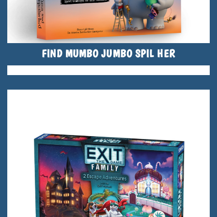
FIND MUMBO JUMBO SPIL HER