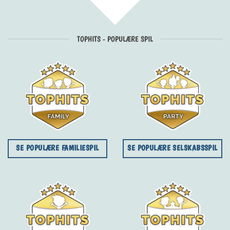
TOPHITS - POPULÆRE SPIL
SE POPULÆRE FAMILIESPIL
SE POPULÆRE SELSKABSSPIL