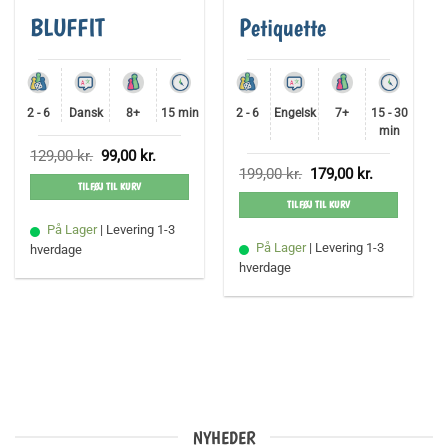
BLUFFIT
Petiquette
2 - 6
Dansk
8+
15 min
2 - 6
Engelsk
7+
15 - 30
min
Den
Den
129,00
kr.
99,00
kr.
oprindelige
aktuelle
Den
Den
199,00
kr.
179,00
kr.
pris
pris
oprindelige
aktuelle
TILFØJ TIL KURV
var:
er:
pris
pris
129,00 kr..
99,00 kr..
TILFØJ TIL KURV
var:
er:
199,00 kr..
179,00 kr..
På Lager
| Levering 1-3
På Lager
| Levering 1-3
hverdage
hverdage
NYHEDER