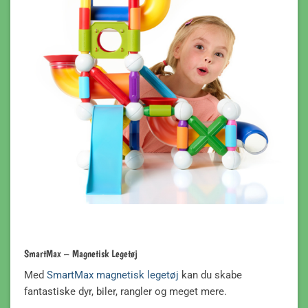
SmartMax – Magnetisk Legetøj
Med
SmartMax
magnetisk legetøj
kan du skabe
fantastiske dyr, biler, rangler og meget mere.