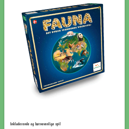
Inkluderende og børnevenlige spil