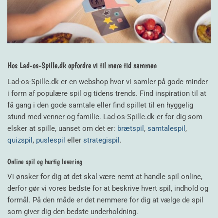
Hos Lad-os-Spille.dk opfordre vi til mere tid sammen
Lad-os-Spille.dk er en webshop hvor vi samler på gode minder
i form af populære spil og tidens trends. Find inspiration til at
få gang i den gode samtale eller find spillet til en hyggelig
stund med venner og familie. Lad-os-Spille.dk er for dig som
elsker at spille, uanset om det er:
brætspil
,
samtalespil
,
quizspil
,
puslespil
eller
strategispil
.
Online spil og hurtig levering
Vi ønsker for dig at det skal være nemt at handle spil online,
derfor gør vi vores bedste for at beskrive hvert spil, indhold og
formål. På den måde er det nemmere for dig at vælge de spil
som giver dig den bedste underholdning.