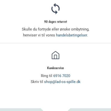
90 dages returret
Skulle du fortryde eller ønske ombytning,
henviser vi til vores
handelsbetingelser.
Kundeservice
Ring til
6916 7020
Skriv til
shop@lad-os-spille.dk