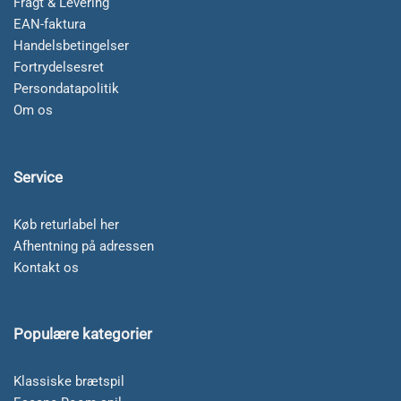
Fragt & Levering
EAN-faktura
Handelsbetingelser
Fortrydelsesret
Persondatapolitik
Om os
Service
Køb returlabel her
Afhentning på adressen
Kontakt os
Populære kategorier
Klassiske brætspil