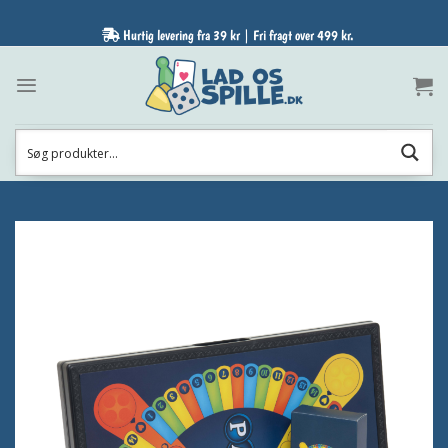
Fortsæt
til
Hurtig levering fra 39 kr | Fri fragt over 499 kr.
indhold