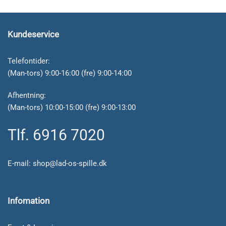
Kundeservice
Telefontider:
(Man-tors) 9:00-16:00 (fre) 9:00-14:00
Afhentning:
(Man-tors) 10:00-15:00 (fre) 9:00-13:00
Tlf. 6916 7020
E-mail:
shop@lad-os-spille.dk
Infomation