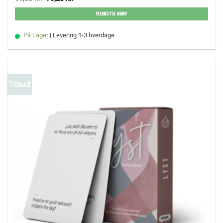
oprindelige
aktuelle
pris
pris
TILFØJ TIL KURV
var:
er:
99,00 kr..
79,20 kr..
På Lager
| Levering 1-3 hverdage
Tilbud!