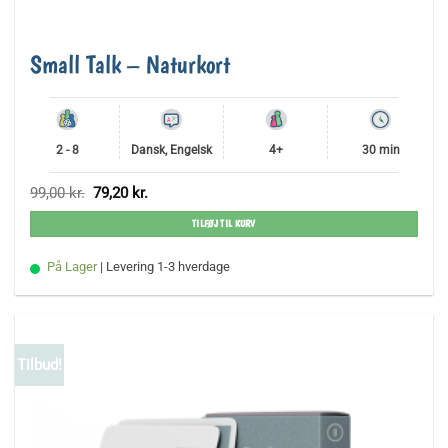
Small Talk – Naturkort
2 - 8
Dansk, Engelsk
4+
30 min
Den
Den
99,00
kr.
79,20
kr.
oprindelige
aktuelle
pris
pris
TILFØJ TIL KURV
var:
er:
99,00 kr..
79,20 kr..
På Lager
| Levering 1-3 hverdage
Tilbud!