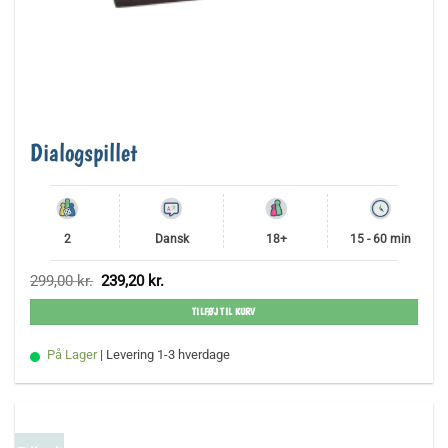
Dialogspillet
2
Dansk
18+
15 - 60 min
Den
Den
299,00
kr.
239,20
kr.
oprindelige
aktuelle
pris
pris
TILFØJ TIL KURV
var:
er:
299,00 kr..
239,20 kr..
På Lager
| Levering 1-3 hverdage