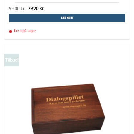
Den
Den
99,00
kr.
79,20
kr.
oprindelige
aktuelle
pris
pris
LÆS MERE
var:
er:
99,00 kr..
79,20 kr..
Ikke på lager
Tilbud!