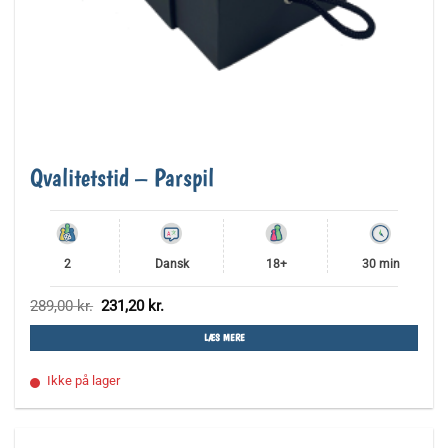
Qvalitetstid – Parspil
2
Dansk
18+
30 min
Den
Den
289,00
kr.
231,20
kr.
oprindelige
aktuelle
pris
pris
LÆS MERE
var:
er:
289,00 kr..
231,20 kr..
Ikke på lager