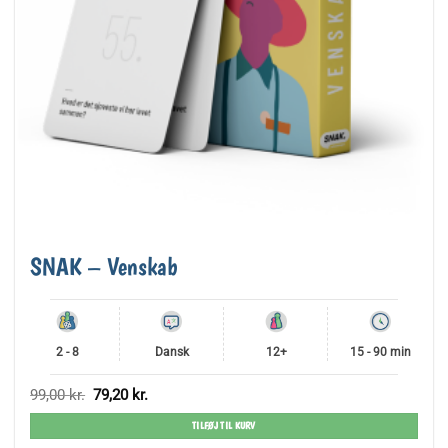
SNAK – Venskab
2 - 8
Dansk
12+
15 - 90 min
Den
Den
99,00
kr.
79,20
kr.
oprindelige
aktuelle
pris
pris
TILFØJ TIL KURV
var:
er:
99,00 kr..
79,20 kr..