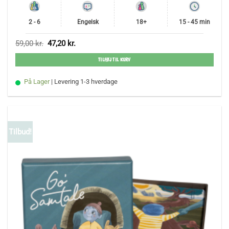
2 - 6
Engelsk
18+
15 - 45 min
Den
Den
59,00
kr.
47,20
kr.
oprindelige
aktuelle
pris
pris
TILFØJ TIL KURV
var:
er:
59,00 kr..
47,20 kr..
På Lager
| Levering 1-3 hverdage
Tilbud!