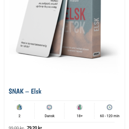
SNAK – Elsk
2
Dansk
18+
60 - 120 min
Den
Den
99,00
kr.
79,20
kr.