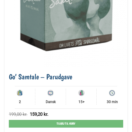
Go’ Samtale – Parudgave
2
Dansk
15+
30 min
Den
Den
199,00
kr.
159,20
kr.
oprindelige
aktuelle
pris
pris
TILFØJ TIL KURV
var:
er:
199,00 kr..
159,20 kr..