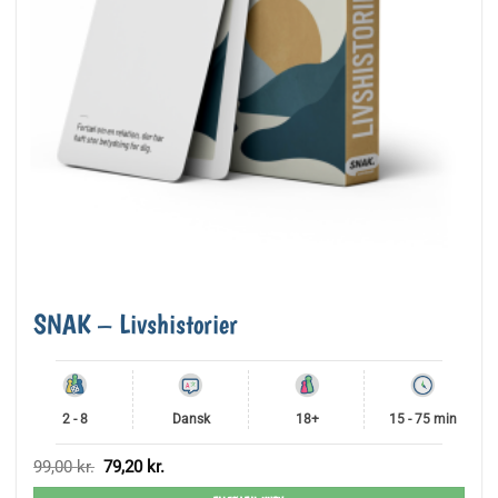
SNAK – Livshistorier
2 - 8
Dansk
18+
15 - 75 min
Den
Den
99,00
kr.
79,20
kr.
oprindelige
aktuelle
pris
pris