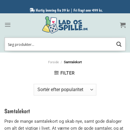
Fortsæt
til
Hurtig levering fra 39 kr | Fri fragt over 499 kr.
indhold
Forside
/
Samtalekort
FILTER
Samtalekort
Prøv de mange samtalekort og skab nye, samt gode dialoger
om alt det vigtige i livet. At værne om de gode samtaler, og at