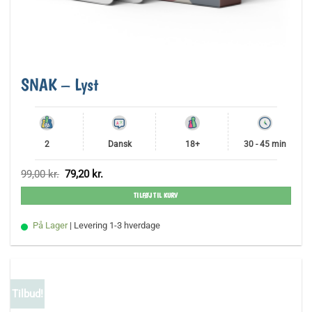
SNAK – Lyst
2
Dansk
18+
30 - 45 min
Den
Den
99,00
kr.
79,20
kr.
oprindelige
aktuelle
pris
pris
TILFØJ TIL KURV
var:
er:
99,00 kr..
79,20 kr..
På Lager
| Levering 1-3 hverdage
Tilbud!