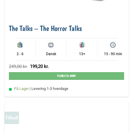
The Talks – The Horror Talks
2 - 6
Dansk
13+
15 - 90 min
Den
Den
249,00
kr.
199,20
kr.
oprindelige
aktuelle
pris
pris
TILFØJ TIL KURV
var:
er:
249,00 kr..
199,20 kr..
På Lager
| Levering 1-3 hverdage
Tilbud!