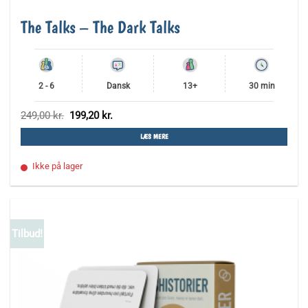
The Talks – The Dark Talks
2 - 6
Dansk
13+
30 min
Den
Den
249,00
kr.
199,20
kr.
oprindelige
aktuelle
pris
pris
LÆS MERE
var:
er:
249,00 kr..
199,20 kr..
Ikke på lager
Tilbud!