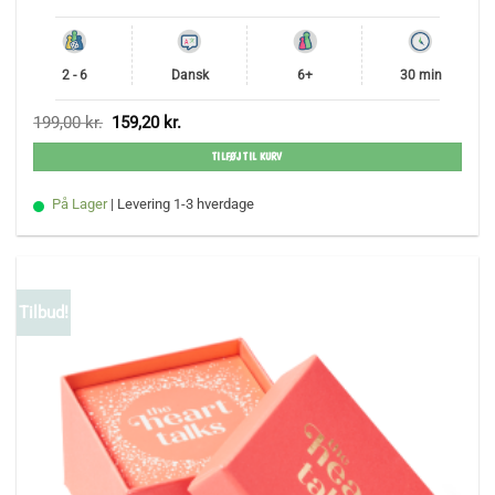
2 - 6
Dansk
6+
30 min
Den
Den
199,00
kr.
159,20
kr.
oprindelige
aktuelle
pris
pris
TILFØJ TIL KURV
var:
er:
199,00 kr..
159,20 kr..
På Lager
| Levering 1-3 hverdage
Tilbud!