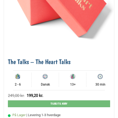
The Talks – The Heart Talks
2 - 6
Dansk
13+
30 min
Den
Den
249,00
kr.
199,20
kr.
oprindelige
aktuelle
pris
pris
TILFØJ TIL KURV
var:
er:
249,00 kr..
199,20 kr..
På Lager
| Levering 1-3 hverdage