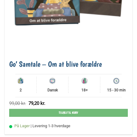
Go’ Samtale – Om at blive forældre
2
Dansk
18+
15 - 30 min
Den
Den
99,00
kr.
79,20
kr.
oprindelige
aktuelle
pris
pris
TILFØJ TIL KURV
var:
er:
99,00 kr..
79,20 kr..
På Lager
| Levering 1-3 hverdage