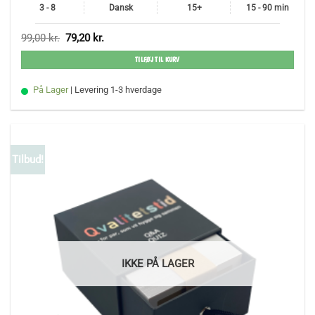
3 - 8
Dansk
15+
15 - 90 min
Den
Den
99,00
kr.
79,20
kr.
oprindelige
aktuelle
pris
pris
TILFØJ TIL KURV
var:
er:
99,00 kr..
79,20 kr..
På Lager
| Levering 1-3 hverdage
Tilbud!
IKKE PÅ LAGER