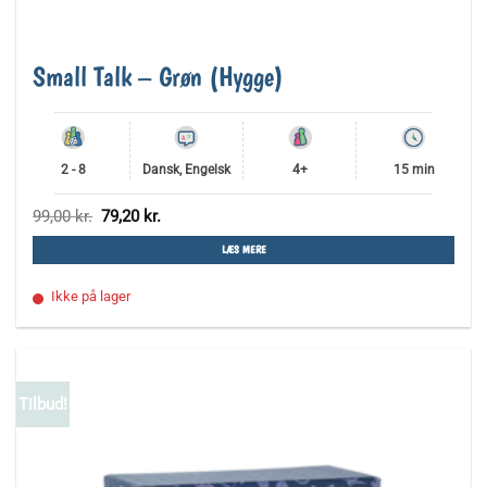
Small Talk – Grøn (Hygge)
2 - 8
Dansk, Engelsk
4+
15 min
Den
Den
99,00
kr.
79,20
kr.
oprindelige
aktuelle
pris
pris
LÆS MERE
var:
er:
99,00 kr..
79,20 kr..
Ikke på lager
Tilbud!