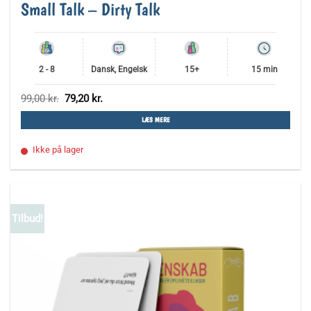
Small Talk – Dirty Talk
2 - 8
Dansk, Engelsk
15+
15 min
Den
Den
99,00
kr.
79,20
kr.
oprindelige
aktuelle
pris
pris
LÆS MERE
var:
er:
99,00 kr..
79,20 kr..
Ikke på lager
Tilbud!