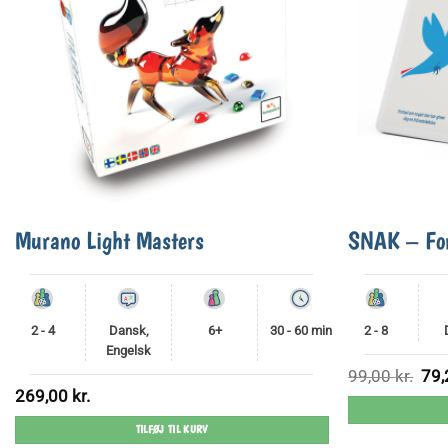
Murano Light Masters
SNAK – Fo
2 - 4
Dansk,
6+
30 - 60 min
2 - 8
Engelsk
Den
99,00
kr.
79
opri
269,00
kr.
pris
var:
99,0
TILFØJ TIL KURV