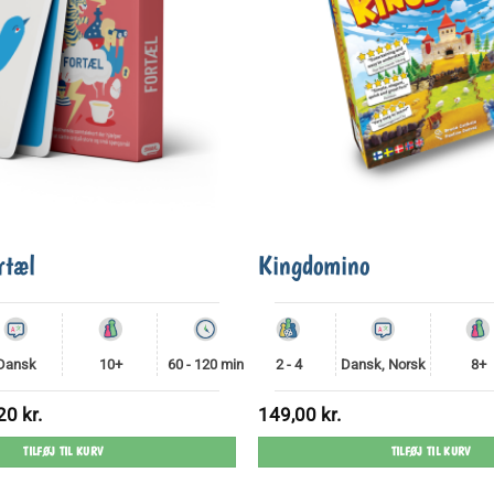
rtæl
Kingdomino
Dansk
10+
60 - 120 min
2 - 4
Dansk, Norsk
8+
Den
,20
kr.
149,00
kr.
ndelige
aktuelle
pris
TILFØJ TIL KURV
TILFØJ TIL KURV
er:
0 kr..
79,20 kr..