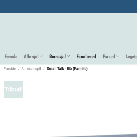
Fortsæt
til
indhold
Forside
Alle spil
Børnespil
Familiespil
Parspil
Legetø
Forside
/
Samtalespil
/
Small Talk - Blå (Familie)
Tilbud!