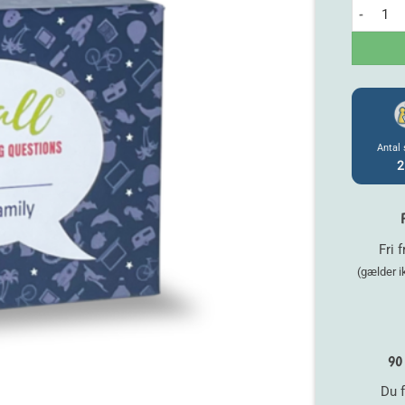
Small Talk
Antal 
2
Fri 
(gælder 
90 
Du f