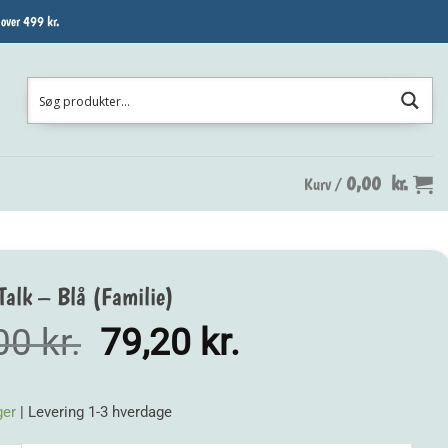
 over 499 kr.
0,00
kr.
Kurv /
Talk – Blå (Familie)
Den
Den
,00
kr.
79,20
kr.
oprindelige
aktuelle
pris
pris
ger
| Levering 1-3 hverdage
var:
er: