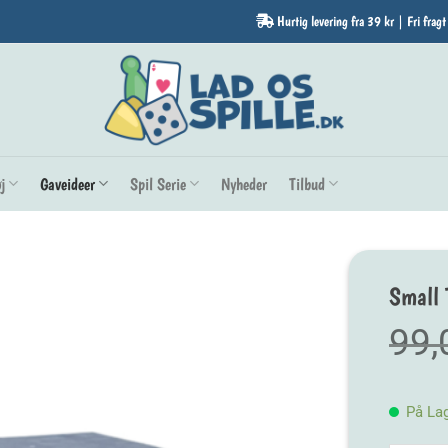
Hurtig levering fra 39 kr | Fri fragt
j
Gaveideer
Spil Serie
Nyheder
Tilbud
Small 
99
På La