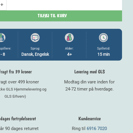
99,00 kr..
79,20 kr..
 - Blå (Familie) antal
TILFØJ TIL KURV
spillere:
Sprog:
Alder:
Spilletid:
 - 8
Dansk, Engelsk
4+
15 min
Fragt fra 39 kroner
Levering med GLS
fragt over 499 kroner
Modtag din vare inden for
24-72 timer på hverdage.
ikke GLS Hjemmelevering og
GLS Erhverv)
dages fortrydelsesret
Kundeservice
år 90 dages returret
Ring til
6916 7020