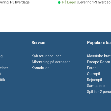
evering 1-3 hverdage
På Lager
| Levering 1-3 hverdag
Service
Populære ka
ng
Køb returlabel her
Klassiske bræt
Afhentning på adressen
Escape Room 
elser
Kontakt os
Parspil
t
Quizspil
itik
Rejsespil
Samtalespil
Spil for 2 per