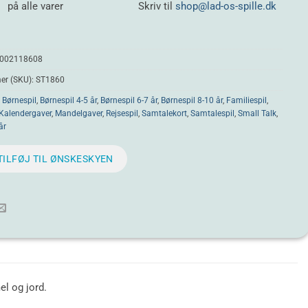
på alle varer
Skriv til
shop@lad-os-spille.dk
002118608
r (SKU):
ST1860
:
Børnespil
,
Børnespil 4-5 år
,
Børnespil 6-7 år
,
Børnespil 8-10 år
,
Familiespil
,
Kalendergaver
,
Mandelgaver
,
Rejsespil
,
Samtalekort
,
Samtalespil
,
Small Talk
,
år
TILFØJ TIL ØNSKESKYEN
l og jord.