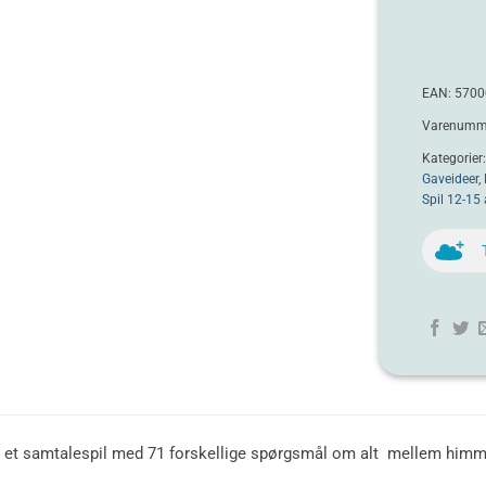
EAN:
5700
Varenumme
Kategorier
Gaveideer
,
Spil 12-15 
r et samtalespil med 71 forskellige spørgsmål om alt mellem himme