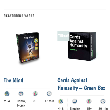
RELATEREDE VARER
Tilbud!
Cards Against
The Mind
Humanity – Green Box
2 - 4
Dansk,
8+
15 min
Norsk
4 - 8
Engelsk
15+
30 min