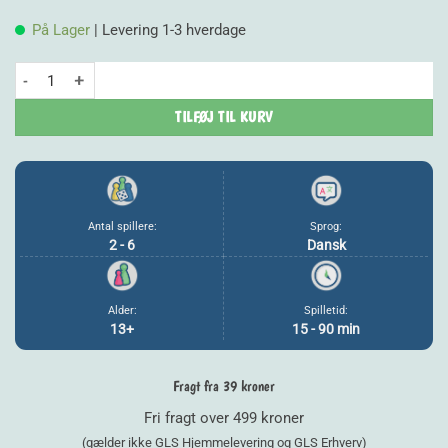
pris
p
På Lager
| Levering 1-3 hverdage
var:
e
The Talks - The Horror Talks antal
249,00 kr..
1
TILFØJ TIL KURV
Antal spillere:
Sprog:
2 - 6
Dansk
Alder:
Spilletid:
13+
15 - 90 min
Fragt fra 39 kroner
Fri fragt over 499 kroner
(gælder ikke GLS Hjemmelevering og GLS Erhverv)