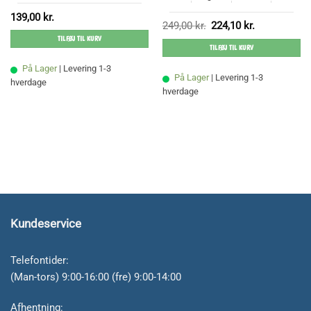
139,00
kr.
Den
Den
249,00
kr.
224,10
kr.
oprindelige
aktuelle
TILFØJ TIL KURV
pris
pris
TILFØJ TIL KURV
var:
er:
249,00 kr..
224,10 kr..
På Lager
| Levering 1-3
På Lager
| Levering 1-3
hverdage
hverdage
Kundeservice
Telefontider:
(Man-tors) 9:00-16:00 (fre) 9:00-14:00
Afhentning: