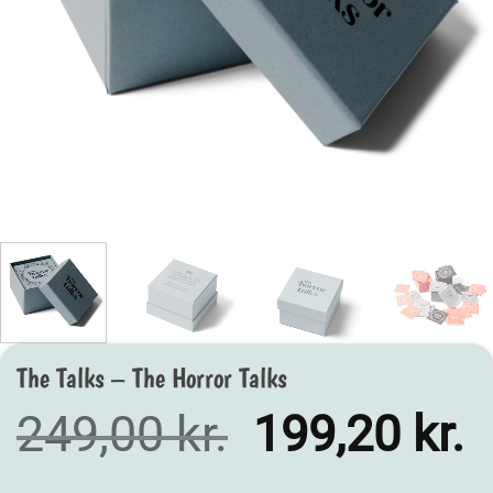
The Talks – The Horror Talks
Den
D
249,00
kr.
199,20
kr.
oprindelige
a