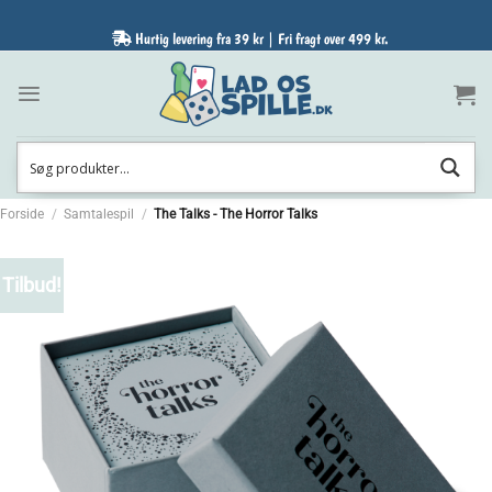
Fortsæt
til
Hurtig levering fra 39 kr | Fri fragt over 499 kr.
indhold
Forside
/
Samtalespil
/
The Talks - The Horror Talks
Tilbud!