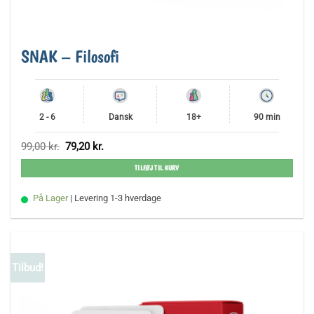
SNAK – Filosofi
2 - 6
Dansk
18+
90 min
Den
Den
99,00
kr.
79,20
kr.
oprindelige
aktuelle
pris
pris
TILFØJ TIL KURV
var:
er:
99,00 kr..
79,20 kr..
På Lager
| Levering 1-3 hverdage
Tilbud!