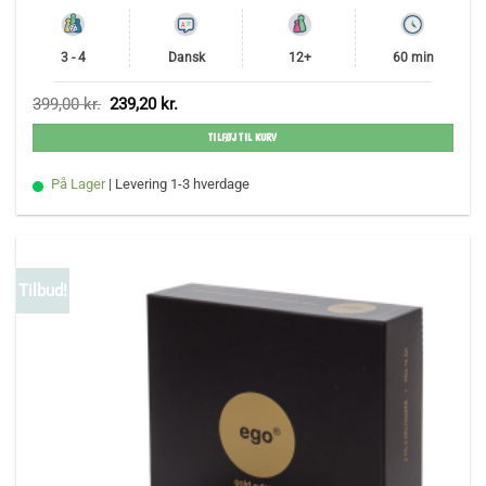
3 - 4
Dansk
12+
60 min
Den
Den
399,00
kr.
239,20
kr.
oprindelige
aktuelle
pris
pris
TILFØJ TIL KURV
var:
er:
399,00 kr..
239,20 kr..
På Lager
| Levering 1-3 hverdage
Tilbud!