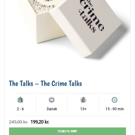
The Talks – The Crime Talks
2 - 6
Dansk
13+
15 - 90 min
Den
Den
249,00
kr.
199,20
kr.
oprindelige
aktuelle
pris
pris
TILFØJ TIL KURV
var:
er: