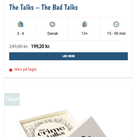
The Talks – The Bad Talks
2 - 6
Dansk
13+
15 - 90 min
Den
Den
249,00
kr.
199,20
kr.
oprindelige
aktuelle
pris
pris
LÆS MERE
var:
er:
249,00 kr..
199,20 kr..
Ikke på lager
Tilbud!