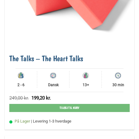
The Talks – The Heart Talks
2 - 6
Dansk
13+
30 min
Den
Den
249,00
kr.
199,20
kr.
oprindelige
aktuelle
pris
pris
TILFØJ TIL KURV
var:
er:
249,00 kr..
199,20 kr..
På Lager
| Levering 1-3 hverdage