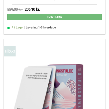
Den
Den
229,00
kr.
206,10
kr.
oprindelige
aktuelle
pris
pris
TILFØJ TIL KURV
var:
er:
229,00 kr..
206,10 kr..
På Lager
| Levering 1-3 hverdage
Tilbud!