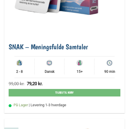
SNAK – Meningsfulde Samtaler
2 - 8
Dansk
15+
90 min
Den
Den
99,00
kr.
79,20
kr.
oprindelige
aktuelle
pris
pris
TILFØJ TIL KURV
var:
er:
99,00 kr..
79,20 kr..
På Lager
| Levering 1-3 hverdage