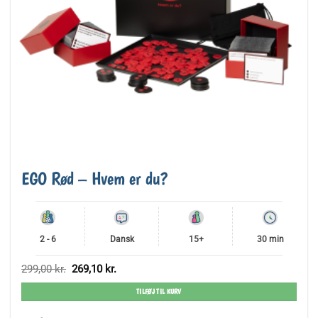
EGO Rød – Hvem er du?
2 - 6
Dansk
15+
30 min
Den
Den
299,00
kr.
269,10
kr.
oprindelige
aktuelle
pris
pris
TILFØJ TIL KURV
var:
er:
299,00 kr..
269,10 kr..