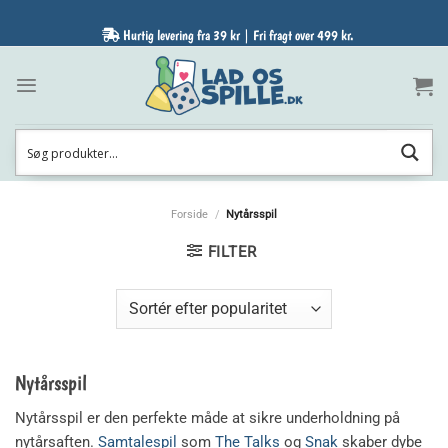
Fortsæt
til
Hurtig levering fra 39 kr | Fri fragt over 499 kr.
indhold
Forside
/
Nytårsspil
FILTER
Nytårsspil
Nytårsspil er den perfekte måde at sikre underholdning på
nytårsaften.
Samtalespil
som
The Talks
og
Snak
skaber dybe