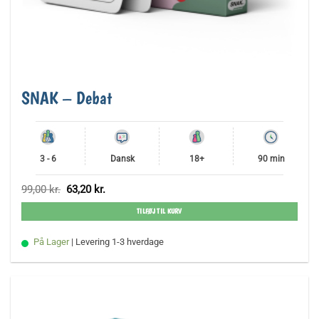
SNAK – Debat
3 - 6
Dansk
18+
90 min
Den
Den
99,00
kr.
63,20
kr.
oprindelige
aktuelle
pris
pris
TILFØJ TIL KURV
var:
er:
99,00 kr..
63,20 kr..
På Lager
| Levering 1-3 hverdage