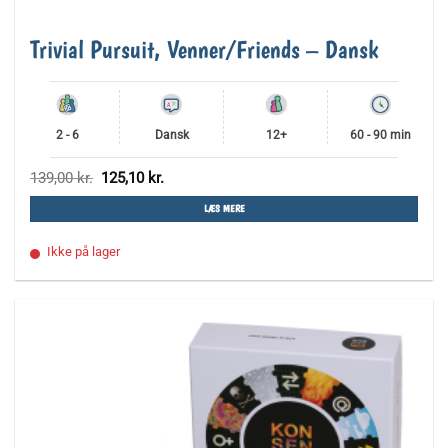
Trivial Pursuit, Venner/Friends – Dansk
2 - 6
Dansk
12+
60 - 90 min
Den
Den
139,00
kr.
125,10
kr.
oprindelige
aktuelle
pris
pris
LÆS MERE
var:
er:
139,00 kr..
125,10 kr..
Ikke på lager