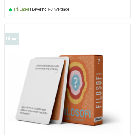
249,00 kr..
199,20 kr..
På Lager
| Levering 1-3 hverdage
Tilbud!