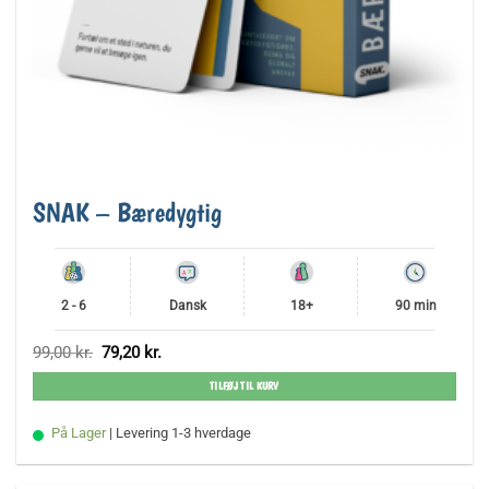
SNAK – Bæredygtig
2 - 6
Dansk
18+
90 min
Den
Den
99,00
kr.
79,20
kr.
oprindelige
aktuelle
pris
pris
TILFØJ TIL KURV
var:
er:
99,00 kr..
79,20 kr..
På Lager
| Levering 1-3 hverdage