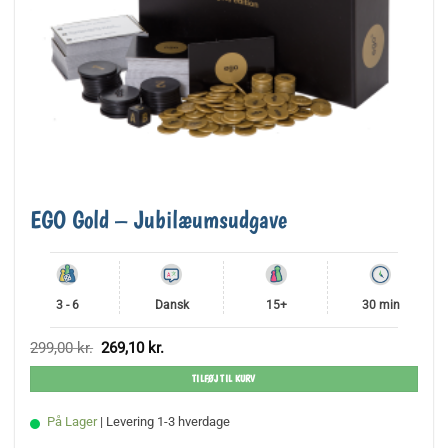
EGO Gold – Jubilæumsudgave
3 - 6
Dansk
15+
30 min
Den
Den
299,00
kr.
269,10
kr.
oprindelige
aktuelle
pris
pris
TILFØJ TIL KURV
var:
er:
299,00 kr..
269,10 kr..
På Lager
| Levering 1-3 hverdage