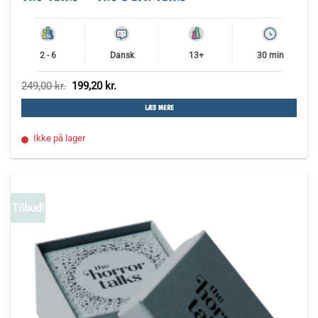
2 - 6
Dansk
13+
30 min
Den
Den
249,00
kr.
199,20
kr.
oprindelige
aktuelle
pris
pris
LÆS MERE
var:
er:
249,00 kr..
199,20 kr..
Ikke på lager
Tilbud!