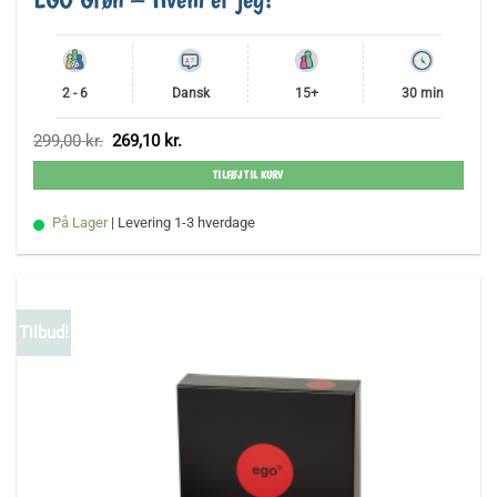
2 - 6
Dansk
15+
30 min
Den
Den
299,00
kr.
269,10
kr.
oprindelige
aktuelle
pris
pris
TILFØJ TIL KURV
var:
er:
299,00 kr..
269,10 kr..
På Lager
| Levering 1-3 hverdage
Tilbud!