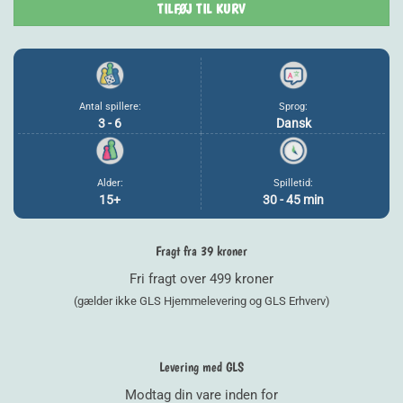
TILFØJ TIL KURV
Antal spillere:
Sprog:
3 - 6
Dansk
Alder:
Spilletid:
15+
30 - 45 min
Fragt fra 39 kroner
Fri fragt over 499 kroner
(gælder ikke GLS Hjemmelevering og GLS Erhverv)
Levering med GLS
Modtag din vare inden for