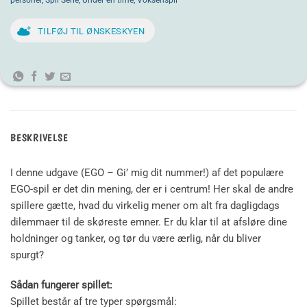
personer
,
Spil Serie
,
Under en time
,
Voksenspil
TILFØJ TIL ØNSKESKYEN
BESKRIVELSE
I denne udgave (EGO – Gi’ mig dit nummer!) af det populære
EGO-spil er det din mening, der er i centrum! Her skal de andre
spillere gætte, hvad du virkelig mener om alt fra dagligdags
dilemmaer til de skøreste emner. Er du klar til at afsløre dine
holdninger og tanker, og tør du være ærlig, når du bliver
spurgt?
Sådan fungerer spillet:
Spillet består af tre typer spørgsmål: