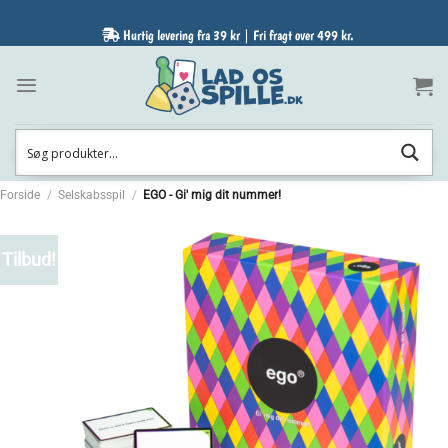
Fortsæt
til
Hurtig levering fra 39 kr | Fri fragt over 499 kr.
indhold
Forside
/
Selskabsspil
/
EGO - Gi' mig dit nummer!
Tilbud!