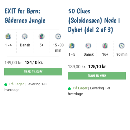
EXIT for Børn:
50 Clues
Gådernes Jungle
(Solskinsøen) Nede i
Dybet (del 2 af 3)
1 - 4
Dansk
5+
15 - 30
min
1 - 5
Dansk
16+
90 min
Den
Den
149,00
kr.
134,10
kr.
oprindelige
aktuelle
Den
Den
139,00
kr.
125,10
kr.
pris
pris
oprindelige
aktuelle
TILFØJ TIL KURV
var:
er:
pris
pris
149,00 kr..
134,10 kr..
TILFØJ TIL KURV
var:
er:
139,00 kr..
125,10 kr..
På Lager
| Levering 1-3
På Lager
| Levering 1-3
hverdage
hverdage