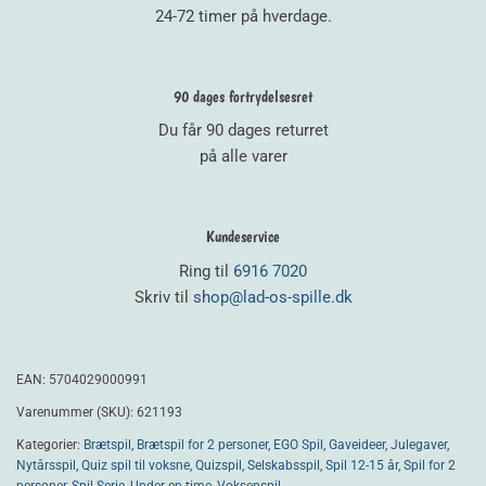
24-72 timer på hverdage.
90 dages fortrydelsesret
Du får 90 dages returret
på alle varer
Kundeservice
Ring til
6916 7020
Skriv til
shop@lad-os-spille.dk
EAN:
5704029000991
Varenummer (SKU):
621193
Kategorier:
Brætspil
,
Brætspil for 2 personer
,
EGO Spil
,
Gaveideer
,
Julegaver
,
Nytårsspil
,
Quiz spil til voksne
,
Quizspil
,
Selskabsspil
,
Spil 12-15 år
,
Spil for 2