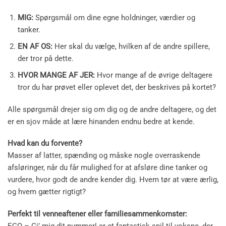
MIG:
Spørgsmål om dine egne holdninger, værdier og
tanker.
EN AF OS:
Her skal du vælge, hvilken af de andre spillere,
der tror på dette.
HVOR MANGE AF JER:
Hvor mange af de øvrige deltagere
tror du har prøvet eller oplevet det, der beskrives på kortet?
Alle spørgsmål drejer sig om dig og de andre deltagere, og det
er en sjov måde at lære hinanden endnu bedre at kende.
Hvad kan du forvente?
Masser af latter, spænding og måske nogle overraskende
afsløringer, når du får mulighed for at afsløre dine tanker og
vurdere, hvor godt de andre kender dig. Hvem tør at være ærlig,
og hvem gætter rigtigt?
Perfekt til venneaftener eller familiesammenkomster:
EGO – Gi’ mig dit nummer! er et fantastisk spil til voksne, der