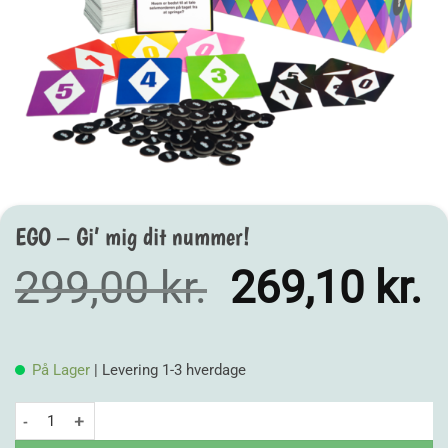
EGO – Gi’ mig dit nummer!
Den
D
299,00
kr.
269,10
kr.
oprindelige
a
pris
p
På Lager
| Levering 1-3 hverdage
var:
e
EGO - Gi' mig dit nummer! antal
299,00 kr..
2