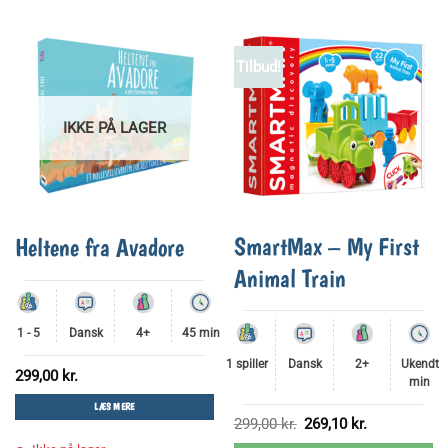
Tilbud!
IKKE PÅ LAGER
SmartMax – My First
Heltene fra Avadore
Animal Train
1 - 5
Dansk
4+
45 min
1 spiller
Dansk
2+
Ukendt
299,00
kr.
min
LÆS MERE
Den
Den
299,00
kr.
269,10
kr.
oprindelige
aktuelle
pris
pris