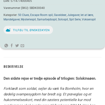
EAN:
5714774000405
Varenummer (SKU):
SBDK00040
Kategorier:
50 Clues
,
Escape Room spil
,
Gaveideer
,
Julegaver
,
let at lære
,
Mandelgaver
,
Mysteriespil
,
Samarbejdsspil
,
Solospil
,
Spil Serie
,
Voksenspil
TILFØJ TIL ØNSKESKYEN
BESKRIVELSE
Den sidste rejse er tredje episode af trilogien: Solskinsøen.
Forklædt som soldat, sejler du væk fra Bornholm, hvor en
dødelig svampesygdom har bredt sig. Et prøveglas og et
hukommelseskort, med din søsters potentielle kur mod