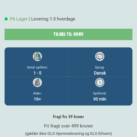
oprindelige
a
pris
p
På Lager
| Levering 1-3 hverdage
var:
e
139,00 kr..
1
TILFØJ TIL KURV
Antal spillere:
Sprog:
1 - 5
Dansk
Alder:
Spilletid:
16+
90 min
Fragt fra 39 kroner
Fri fragt over 499 kroner
(gælder ikke GLS Hjemmelevering og GLS Erhverv)