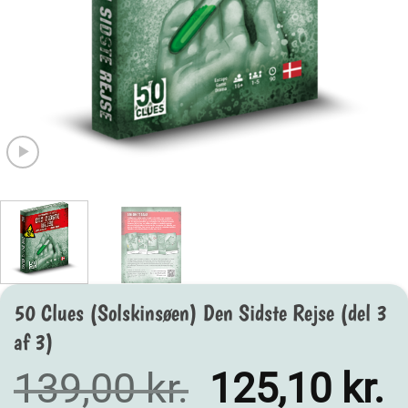
50 Clues (Solskinsøen) Den Sidste Rejse (del 3
af 3)
Den
D
139,00
kr.
125,10
kr.