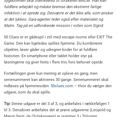
sygdommen skal overleveres til forskeren MALM. Han kan
fuldføre arbejdet og måske bremse den ekstremt farlige
infektion i at sprede sig. Desværre er det ikke alle, som ønsker
at det lykkes. Gaia-agenter leder også efter materialet og
Malm. Tag på en udfordrende mission i rollen som Sigrid.
50 Clues er et gådespil i stil med escape rooms eller EXIT The
Game. Den kan ligeledes spilles hjemme. Du kombinerer
objekter, løser gåder og udregner koder for at fuldføre
historien. En smartphone eller tablet holder styr på
løsningerne og giver hints i flere trin, hvis behovet opstår.
Fortællingen giver kun mening at opleve en gang, men
serienummeret kan aktiveres 30 gange. Serienummeret skal
indløses på hjemmesiden:
50clues.com
– Hvor du vælger den
udgave, som du skal spille.
Tip:
Denne udgave er del 3 af 3, og anbefales i rækkefølgen 1
til 3. Derudover anbefales det at prøve udgaverne (Leopold og
Maria) først, da (Solskinsøen) er nummer 3 i Trilogien.