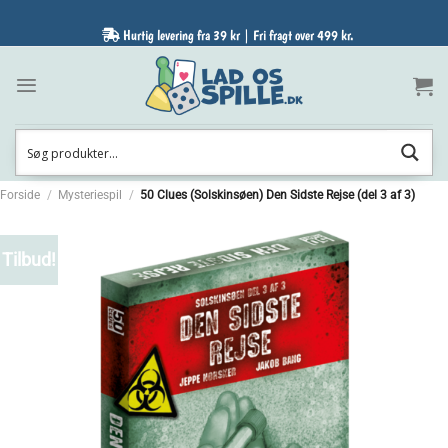
Fortsæt
til
Hurtig levering fra 39 kr | Fri fragt over 499 kr.
indhold
Forside
/
Mysteriespil
/
50 Clues (Solskinsøen) Den Sidste Rejse (del 3 af 3)
Tilbud!