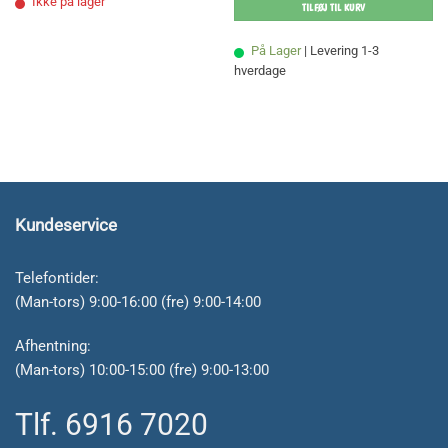
Ikke på lager
TILFØJ TIL KURV
var:
er:
299,00 kr..
269,10 kr..
På Lager
| Levering 1-3
hverdage
Kundeservice
Telefontider:
(Man-tors) 9:00-16:00 (fre) 9:00-14:00
Afhentning:
(Man-tors) 10:00-15:00 (fre) 9:00-13:00
Tlf. 6916 7020