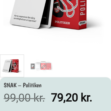
SNAK – Politiken
Den
Den
99,00
kr.
79,20
kr.
oprindelige
aktu