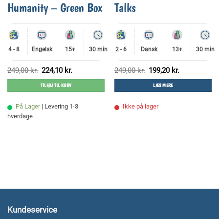
Humanity – Green Box
Talks
4 - 8
Engelsk
15+
30 min
2 - 6
Dansk
13+
30 min
Den
Den
Den
Den
249,00
kr.
224,10
kr.
249,00
kr.
199,20
kr.
oprindelige
aktuelle
oprindelige
aktuelle
pris
pris
pris
pris
TILFØJ TIL KURV
LÆS MERE
var:
er:
var:
er:
249,00 kr..
224,10 kr..
249,00 kr..
199,20 kr..
På Lager
| Levering 1-3
Ikke på lager
hverdage
Kundeservice