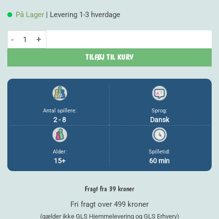
pris
pris
På Lager
| Levering 1-3 hverdage
var:
er:
SNAK - Politiken antal
99,00 kr..
79,20
TILFØJ TIL KURV
Antal spillere:
Sprog:
2 - 8
Dansk
Alder:
Spilletid:
15+
60 min
Fragt fra 39 kroner
Fri fragt over 499 kroner
(gælder ikke GLS Hjemmelevering og GLS Erhverv)