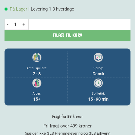
pris
pris
På Lager
| Levering 1-3 hverdage
var:
er:
SNAK - Nørd antal
99,00 kr..
79,20
TILFØJ TIL KURV
Antal spillere:
Sprog:
2 - 8
Dansk
Alder:
Spilletid:
15+
15 - 90 min
Fragt fra 39 kroner
Fri fragt over 499 kroner
(gælder ikke GLS Hjemmelevering og GLS Erhverv)