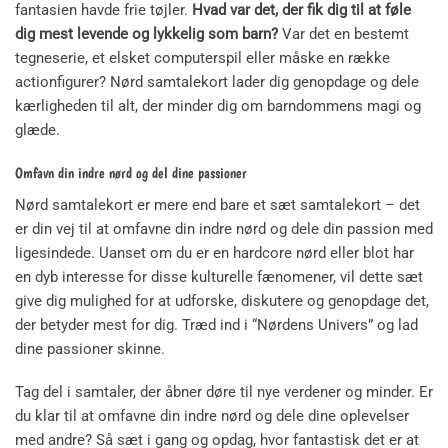
fantasien havde frie tøjler.
Hvad var det, der fik dig til at føle
dig mest levende og lykkelig som barn?
Var det en bestemt
tegneserie, et elsket computerspil eller måske en række
actionfigurer? Nørd samtalekort lader dig genopdage og dele
kærligheden til alt, der minder dig om barndommens magi og
glæde.
Omfavn din indre nørd og del dine passioner
Nørd samtalekort er mere end bare et sæt samtalekort – det
er din vej til at omfavne din indre nørd og dele din passion med
ligesindede. Uanset om du er en hardcore nørd eller blot har
en dyb interesse for disse kulturelle fænomener, vil dette sæt
give dig mulighed for at udforske, diskutere og genopdage det,
der betyder mest for dig. Træd ind i “Nørdens Univers” og lad
dine passioner skinne.
Tag del i samtaler, der åbner døre til nye verdener og minder. Er
du klar til at omfavne din indre nørd og dele dine oplevelser
med andre? Så sæt i gang og opdag, hvor fantastisk det er at