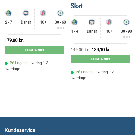
Skat
2 - 7
Dansk
10+
30 - 60
min
1 - 4
Dansk
10+
30 - 90
min
179,00
kr.
Den
Den
149,00
kr.
134,10
kr.
TILFØJ TIL KURV
oprindelige
aktuelle
pris
pris
TILFØJ TIL KURV
var:
er:
På Lager
| Levering 1-3
149,00 kr..
134,10 kr..
hverdage
På Lager
| Levering 1-3
hverdage
Kundeservice