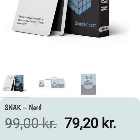
SNAK – Nørd
Den
Den
99,00
kr.
79,20
kr.
oprindelige
aktu