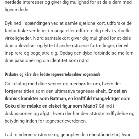
nørdede interesser og giver dig mulighed for at dele dem med
ligesindede.
Dyk ned i spændingen ved at samle sjældne kort, udforske de
fantastiske verdener i manga eller udfordre dig selv i virtuelle
virkeligheder. Nørd samtalekort giver dig mulighed for at dele
dine oplevelser og lytte til andre nørdede fortællinger, der vil
inspirere og begejstre dig. Opdag den dybe forbindelse mellem
dine passioner og din identitet som nørd.
Diskuter og kåre den bedste tegneseriekarakter nogensinde
Gå i dialog med dine venner og mednørder om, hvem der
fortjener titlen som den ultimative tegneseriehelt.
Er det en
ikonisk karakter som Batman, en kraftfuld manga-kriger som
Goku eller måske en elsket figur som Mario?
Gå ind i
diskussionen og afgør, hvem der har den største indflydelse og
betydning inden for tegneserieverdenen.
Lad minderne strømme og genoplev den enestående tid, hvor