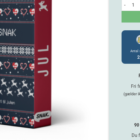
SNAK - Ju
Antal 
2
Fri 
(gælder 
90 
Du f