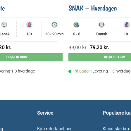
te
SNAK – Hverdagen
Dansk
18+
60 - 90 min
3 - 6
Dansk
18+
Den
Den
Den
,20
kr.
99,00
kr.
79,20
kr.
ndelige
aktuelle
oprindelige
aktuelle
pris
pris
pris
TILFØJ TIL KURV
TILFØJ TIL KURV
er:
var:
er:
0 kr..
79,20 kr..
99,00 kr..
79,20 kr..
evering 1-3 hverdage
På Lager
| Levering 1-3 hverdag
Service
Populære ka
ng
Køb returlabel her
Klassiske bræt