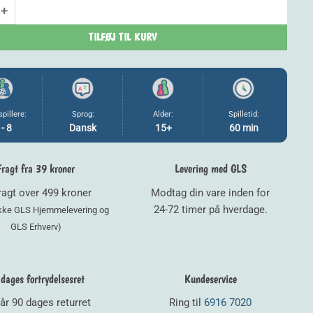
99,00 kr..
79,20 kr..
l antal
TILFØJ TIL KURV
spillere:
Sprog:
Alder:
Spilletid:
 - 8
Dansk
15+
60 min
Fragt fra 39 kroner
Levering med GLS
fragt over 499 kroner
Modtag din vare inden for
24-72 timer på hverdage.
ikke GLS Hjemmelevering og
GLS Erhverv)
dages fortrydelsesret
Kundeservice
år 90 dages returret
Ring til
6916 7020