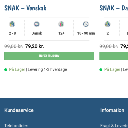
SNAK – Venskab
SNAK – Da
2 - 8
Dansk
12+
15 - 90 min
2
Den
Den
Den
99,00
kr.
79,20
kr.
99,00
kr.
79
oprindelige
aktuelle
opri
pris
pris
pris
TILFØJ TIL KURV
var:
er:
var:
99,00 kr..
79,20 kr..
99,0
På Lager
| Levering 1-3 hverdage
På Lager
| L
Kundeservice
Infomation
Telefontider:
Fragt & Leveri