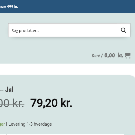
 over 499 kr.
0,00
kr.
Kurv /
– Jul
Den
Den
,00
kr.
79,20
kr.
oprindelige
aktuelle
pris
pris
ger
| Levering 1-3 hverdage
var:
er: