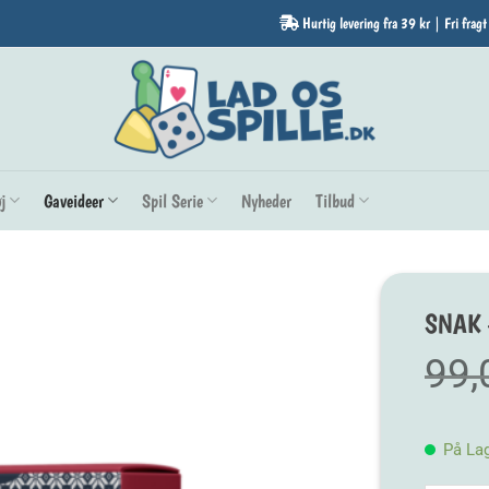
Hurtig levering fra 39 kr | Fri fragt
j
Gaveideer
Spil Serie
Nyheder
Tilbud
SNAK 
99
På La