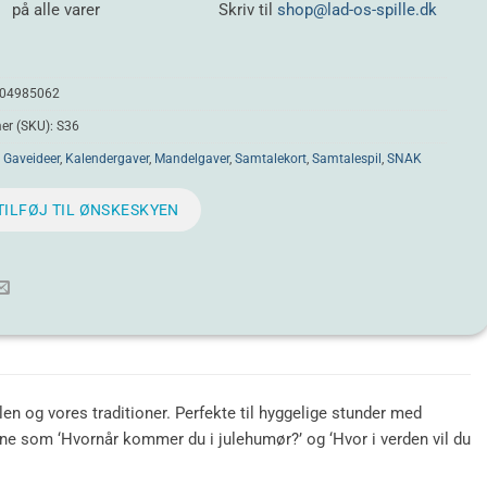
på alle varer
Skriv til
shop@lad-os-spille.dk
04985062
r (SKU):
S36
:
Gaveideer
,
Kalendergaver
,
Mandelgaver
,
Samtalekort
,
Samtalespil
,
SNAK
TILFØJ TIL ØNSKESKYEN
n og vores traditioner. Perfekte til hyggelige stunder med
lene som ‘Hvornår kommer du i julehumør?’ og ‘Hvor i verden vil du