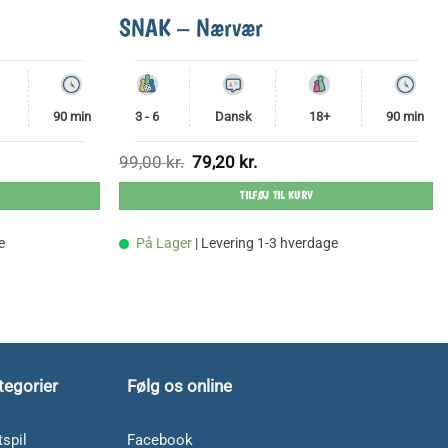
SNAK – Nærvær
90 min
3 - 6
Dansk
18+
90 min
Den
Den
99,00
kr.
79,20
kr.
oprindelige
aktuelle
pris
pris
TILFØJ TIL KURV
var:
er:
99,00 kr..
79,20 kr..
e
På Lager
| Levering 1-3 hverdage
tegorier
Følg os online
spil
Facebook