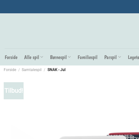
Fortsæt
til
indhold
Forside
Alle spil
Børnespil
Familiespil
Parspil
Legetø
Forside
/
Samtalespil
/
SNAK - Jul
Tilbud!