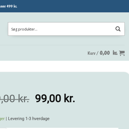
 over 499 kr.
0,00
kr.
Kurv /
Den
Den
9,00
kr.
99,00
kr.
oprindelige
aktuelle
pris
pris
ger
| Levering 1-3 hverdage
var:
er: