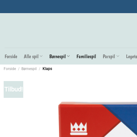
Fortsæt
til
indhold
Forside
Alle spil
Børnespil
Familiespil
Parspil
Legetø
Forside
/
Børnespil
/
Klaps
Tilbud!