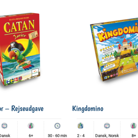
or – Rejseudgave
Kingdomino
Dansk
6+
30 - 60 min
2 - 4
Dansk, Norsk
8+