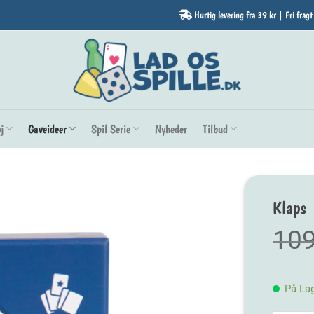
Hurtig levering fra 39 kr | Fri fragt
j
Gaveideer
Spil Serie
Nyheder
Tilbud
Klaps
10
På La