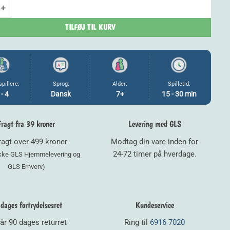
109,00 kr..
99,00 kr..
al
TILFØJ TIL KURV
spillere:
Sprog:
Alder:
Spilletid:
 - 4
Dansk
7+
15 - 30 min
Fragt fra 39 kroner
Levering med GLS
fragt over 499 kroner
Modtag din vare inden for
24-72 timer på hverdage.
ikke GLS Hjemmelevering og
GLS Erhverv)
dages fortrydelsesret
Kundeservice
år 90 dages returret
Ring til
6916 7020