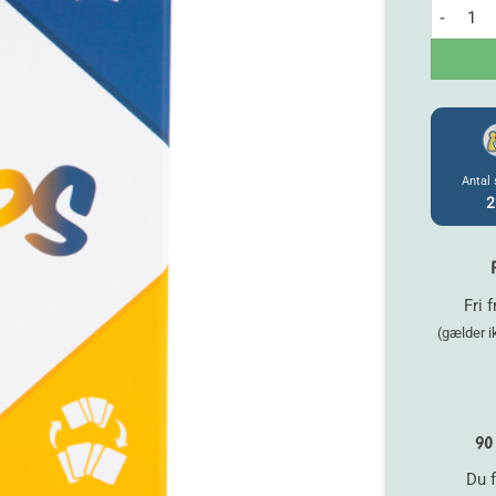
Klaps ant
Antal 
2
Fri 
(gælder 
90 
Du f