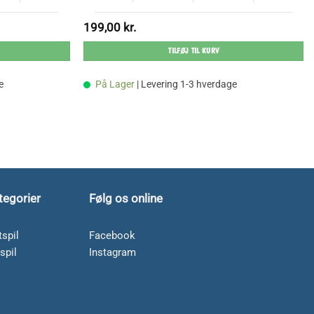
199,00
kr.
TILFØJ TIL KURV
e
På Lager
| Levering 1-3 hverdage
tegorier
Følg os online
spil
Facebook
spil
Instagram