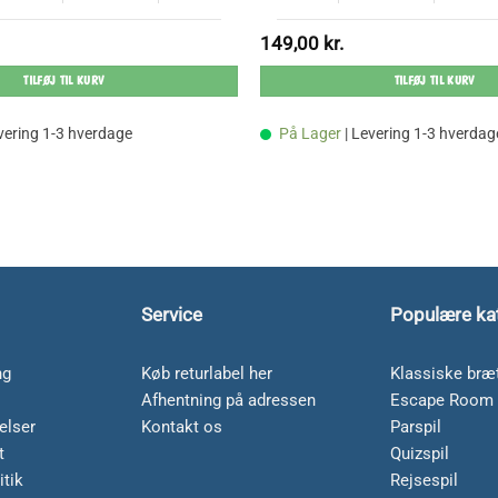
149,00
kr.
TILFØJ TIL KURV
TILFØJ TIL KURV
evering 1-3 hverdage
På Lager
| Levering 1-3 hverdag
Service
Populære ka
ng
Køb returlabel her
Klassiske bræt
Afhentning på adressen
Escape Room 
elser
Kontakt os
Parspil
t
Quizspil
itik
Rejsespil