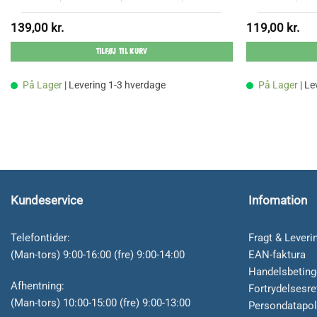
139,00
kr.
119,00
kr.
TILFØJ TIL KURV
På Lager
| Levering 1-3 hverdage
På Lager
| L
Kundeservice
Infomation
Telefontider:
Fragt & Leveri
(Man-tors) 9:00-16:00 (fre) 9:00-14:00
EAN-faktura
Handelsbeting
Afhentning:
Fortrydelsesre
(Man-tors) 10:00-15:00 (fre) 9:00-13:00
Persondatapol