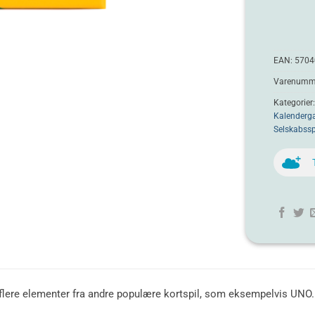
EAN:
5704
Varenumme
Kategorier
Kalenderg
Selskabssp
d flere elementer fra andre populære kortspil, som eksempelvis UNO.