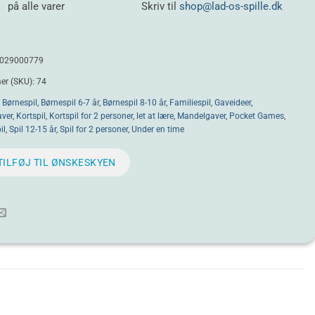
på alle varer
Skriv til
shop@lad-os-spille.dk
029000779
r (SKU):
74
:
Børnespil
,
Børnespil 6-7 år
,
Børnespil 8-10 år
,
Familiespil
,
Gaveideer
,
aver
,
Kortspil
,
Kortspil for 2 personer
,
let at lære
,
Mandelgaver
,
Pocket Games
,
il
,
Spil 12-15 år
,
Spil for 2 personer
,
Under en time
TILFØJ TIL ØNSKESKYEN