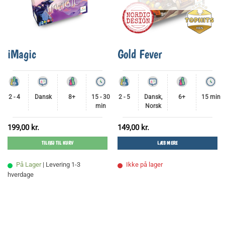
iMagic
Gold Fever
2 - 4
Dansk
8+
15 - 30
2 - 5
Dansk,
6+
15 min
min
Norsk
199,00
kr.
149,00
kr.
TILFØJ TIL KURV
LÆS MERE
På Lager
| Levering 1-3
Ikke på lager
hverdage