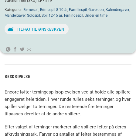
Varenummer (SKU):
LPFI719
Kategorier:
Børnespil
,
Børnespil 8-10 år
,
Familiespil
,
Gaveideer
,
Kalendergaver
,
Mandelgaver
,
Solospil
,
Spil 12-15 år
,
Terningespil
,
Under en time
TILFØJ TIL ØNSKESKYEN
BESKRIVELSE
Encore løfter terningespilsoplevelsen ved at holde alle spillere
engageret hele tiden. I hver runde rulles seks terninger, og hver
spiller vælger to terninger. De resterende fire terninger
tilpasses derefter af de andre spillere.
Efter valget af terninger markerer alle spillere felter på deres
afkrydsningsark. Farver og antallet af felter bestemmes af