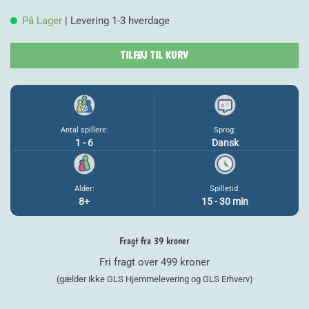
På Lager
| Levering 1-3 hverdage
TILFØJ TIL KURV
Antal spillere:
Sprog:
1 - 6
Dansk
Alder:
Spilletid:
8+
15 - 30 min
Fragt fra 39 kroner
Fri fragt over 499 kroner
(gælder ikke GLS Hjemmelevering og GLS Erhverv)