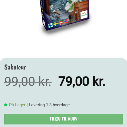
Saboteur
Den
Den
99,00
kr.
79,00
kr.
oprindelige
aktu
pris
pris
På Lager
| Levering 1-3 hverdage
var:
er:
99,00 kr..
79,00
TILFØJ TIL KURV