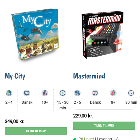
My City
Mastermind
2 - 4
Dansk
10+
15 - 30
2 - 5
Dansk
8+
30 min
min
229,00
kr.
349,00
kr.
TILFØJ TIL KURV
TILFØJ TIL KURV
På Lager
| Levering 1-3