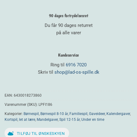
90 dages fortrydelsesret
Du får 90 dages returret
på alle varer
Kundeservice
Ring til
6916 7020
Skriv til
shop@lad-os-spille.dk
EAN:
6430018273860
Varenummer (SKU):
LPFI186
Kategorier:
Børnespil
,
Børnespil 8-10 år
,
Familiespil
,
Gaveideer
,
Kalendergaver
,
Kortspil
,
let at lære
,
Mandelgaver
,
Spil 12-15 år
,
Under en time
TILFØJ TIL ØNSKESKYEN