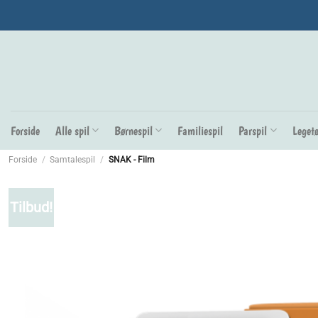
Fortsæt
til
indhold
Forside
Alle spil
Børnespil
Familiespil
Parspil
Legetø
Forside
/
Samtalespil
/
SNAK - Film
Tilbud!