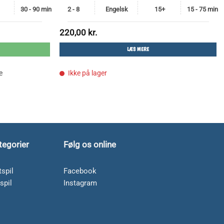
30 - 90 min
2 - 8
Engelsk
15+
15 - 75 min
220,00
kr.
LÆS MERE
..
e
Ikke på lager
tegorier
Følg os online
spil
Facebook
spil
Instagram