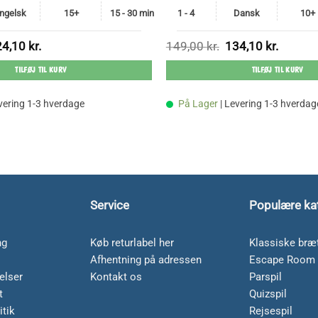
ngelsk
15+
15 - 30 min
1 - 4
Dansk
10+
n
Den
Den
Den
24,10
kr.
149,00
kr.
134,10
kr.
rindelige
aktuelle
oprindelige
aktuelle
s
pris
pris
pris
TILFØJ TIL KURV
TILFØJ TIL KURV
:
er:
var:
er:
,00 kr..
224,10 kr..
149,00 kr..
134,10 kr
evering 1-3 hverdage
På Lager
| Levering 1-3 hverdag
Service
Populære ka
ng
Køb returlabel her
Klassiske bræt
Afhentning på adressen
Escape Room 
elser
Kontakt os
Parspil
t
Quizspil
itik
Rejsespil