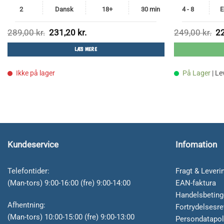
2
Dansk
18+
30 min
4 - 8
E
Den
Den
De
289,00
kr.
231,20
kr.
249,00
kr.
2
oprindelige
aktuelle
op
pris
pris
pri
LÆS MERE
var:
er:
var
289,00 kr..
231,20 kr..
249
Ikke på lager
På Lager
| L
Kundeservice
Infomation
Telefontider:
Fragt & Leveri
(Man-tors) 9:00-16:00 (fre) 9:00-14:00
EAN-faktura
Handelsbeting
Afhentning:
Fortrydelsesre
(Man-tors) 10:00-15:00 (fre) 9:00-13:00
Persondatapol