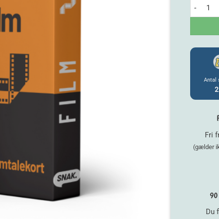
SNAK - Fi
Antal 
2
Fri 
(gælder 
90 
Du f