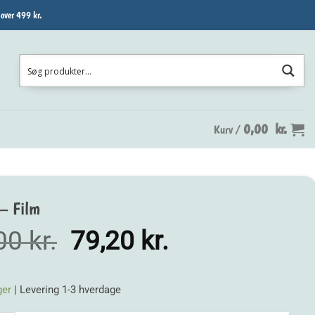
 over 499 kr.
0,00
kr.
Kurv /
– Film
Den
Den
,00
kr.
79,20
kr.
oprindelige
aktuelle
pris
pris
ger
| Levering 1-3 hverdage
var:
er: