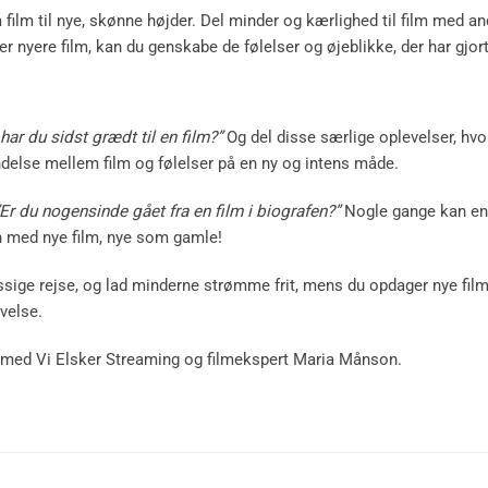
 film til nye, skønne højder. Del minder og kærlighed til film med
 nyere film, kan du genskabe de følelser og øjeblikke, der har gjort fi
har du sidst grædt til en film?”
Og del disse særlige oplevelser, hvor 
indelse mellem film og følelser på en ny og intens måde.
Er du nogensinde gået fra en film i biografen?”
Nogle gange kan en f
en med nye film, nye som gamle!
e rejse, og lad minderne strømme frit, mens du opdager nye film, der
velse.
de med Vi Elsker Streaming og filmekspert Maria Månson.