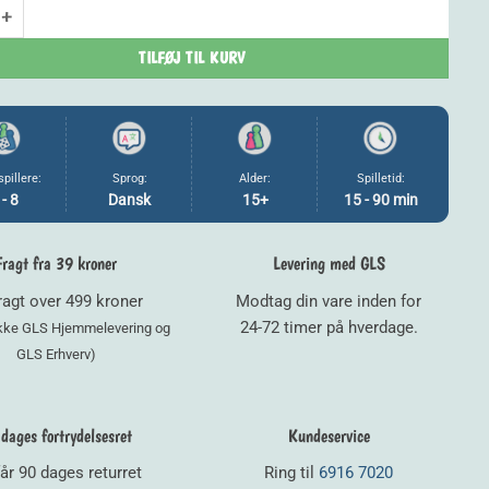
99,00 kr..
79,20 kr..
lm antal
TILFØJ TIL KURV
spillere:
Sprog:
Alder:
Spilletid:
 - 8
Dansk
15+
15 - 90 min
Fragt fra 39 kroner
Levering med GLS
fragt over 499 kroner
Modtag din vare inden for
24-72 timer på hverdage.
ikke GLS Hjemmelevering og
GLS Erhverv)
dages fortrydelsesret
Kundeservice
år 90 dages returret
Ring til
6916 7020