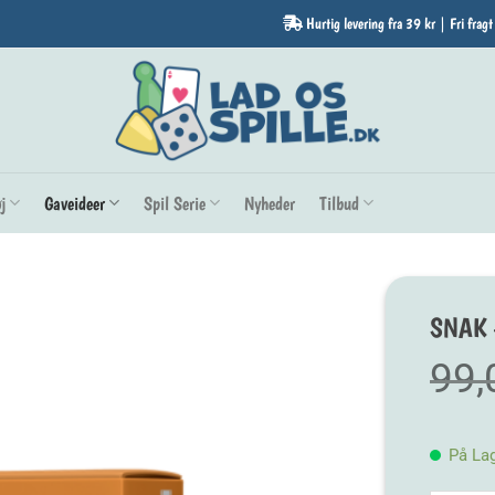
Hurtig levering fra 39 kr | Fri fragt
j
Gaveideer
Spil Serie
Nyheder
Tilbud
SNAK 
99
På La