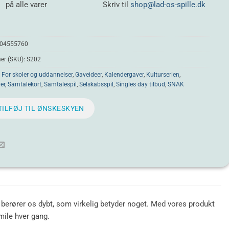
på alle varer
Skriv til
shop@lad-os-spille.dk
04555760
r (SKU):
S202
:
For skoler og uddannelser
,
Gaveideer
,
Kalendergaver
,
Kulturserien
,
er
,
Samtalekort
,
Samtalespil
,
Selskabsspil
,
Singles day tilbud
,
SNAK
TILFØJ TIL ØNSKESKYEN
r berører os dybt, som virkelig betyder noget. Med vores produkt
smile hver gang.