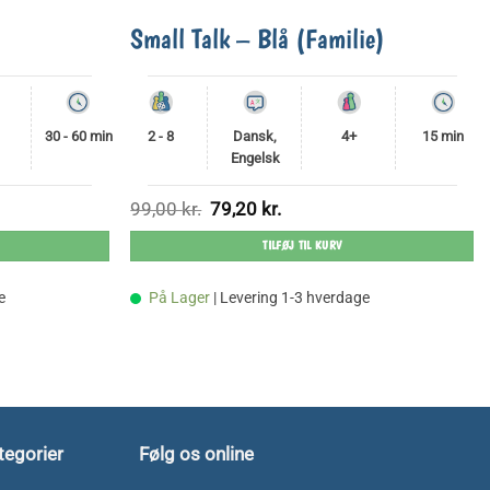
Small Talk – Blå (Familie)
30 - 60 min
2 - 8
Dansk,
4+
15 min
Engelsk
Den
Den
99,00
kr.
79,20
kr.
oprindelige
aktuelle
pris
pris
TILFØJ TIL KURV
var:
er:
99,00 kr..
79,20 kr..
e
På Lager
| Levering 1-3 hverdage
tegorier
Følg os online