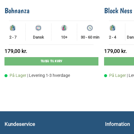
Bohnanza
Block Ness
2 - 7
Dansk
10+
30 - 60 min
2 - 4
Dan
179,00
kr.
179,00
kr.
TILFØJ TIL KURV
På Lager
| Levering 1-3 hverdage
På Lager
| L
Kundeservice
Infomation