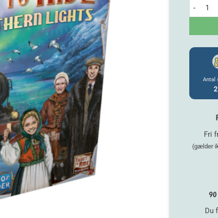
Ticket to
Antal 
2
Fri 
(gælder 
90 
Du f