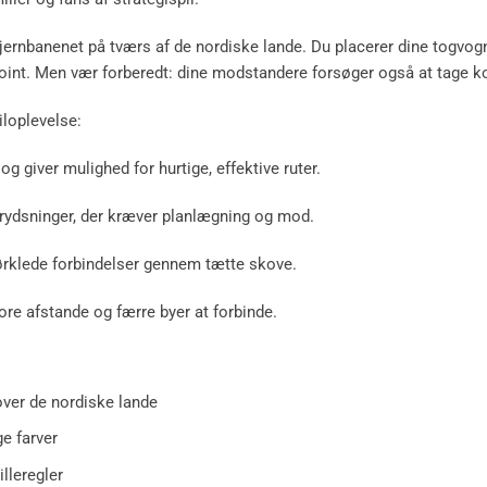
 jernbanenet på tværs af de nordiske lande. Du placerer dine togvogne
oint. Men vær forberedt: dine modstandere forsøger også at tage kon
iloplevelse:
g giver mulighed for hurtige, effektive ruter.
rydsninger, der kræver planlægning og mod.
ørklede forbindelser gennem tætte skove.
re afstande og færre byer at forbinde.
over de nordiske lande
ge farver
lleregler