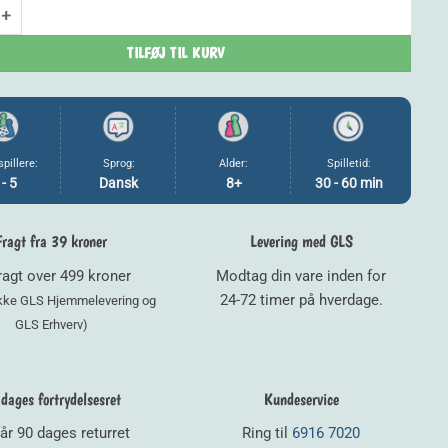
 Ride: Northern Lights - Dansk antal
TILFØJ TIL KURV
spillere:
Sprog:
Alder:
Spilletid:
 - 5
Dansk
8+
30 - 60 min
Fragt fra 39 kroner
Levering med GLS
fragt over 499 kroner
Modtag din vare inden for
24-72 timer på hverdage.
ikke GLS Hjemmelevering og
GLS Erhverv)
dages fortrydelsesret
Kundeservice
år 90 dages returret
Ring til
6916 7020