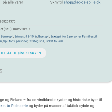
på alle varer
Skriv til
shop@lad-os-spille.dk
968209370
r (SKU):
DOW720937
:
Børnespil
,
Børnespil 8-10 år
,
Brætspil
,
Brætspil for 2 personer
,
Familiespil
,
år
,
Spil for 2 personer
,
Strategispil
,
Ticket to Ride
TILFØJ TIL ØNSKESKYEN
e og Finland – fra de vindblæste kyster og historiske byer til
cket to Ride-serie
og byder på masser af taktisk dybde og