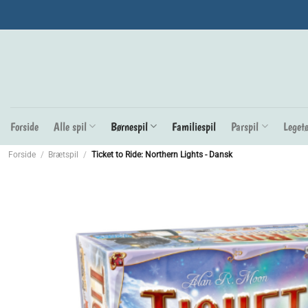
Fortsæt
til
indhold
Forside
Alle spil
Børnespil
Familiespil
Parspil
Legetø
Forside
/
Brætspil
/
Ticket to Ride: Northern Lights - Dansk