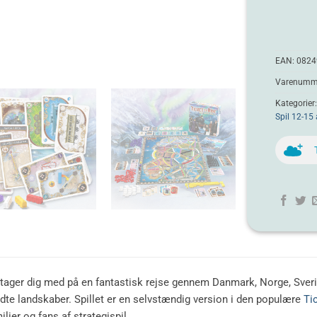
EAN:
0824
Varenumme
Kategorier
Spil 12-15 
 tager dig med på en fantastisk rejse gennem Danmark, Norge, Sverig
te landskaber. Spillet er en selvstændig version i den populære
Ti
lier og fans af strategispil.