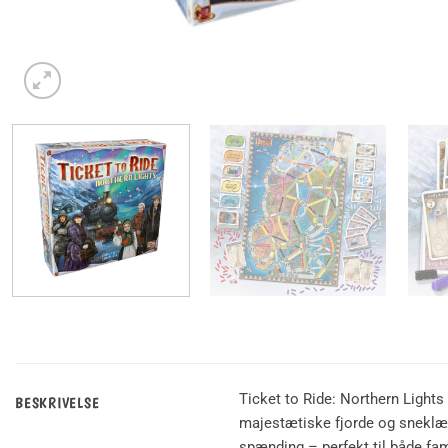
Ticket to Ride: Northern Lights
BESKRIVELSE
majestætiske fjorde og sneklæd
spænding – perfekt til både fami