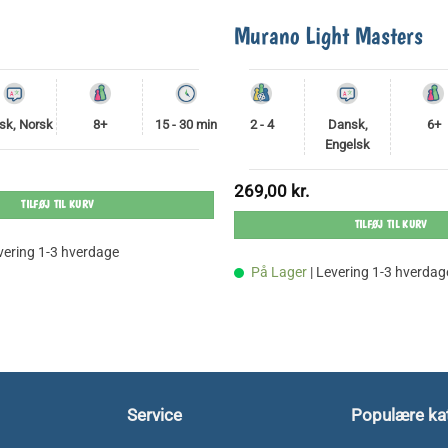
Murano Light Masters
sk, Norsk
8+
15 - 30 min
2 - 4
Dansk,
6+
Engelsk
269,00
kr.
TILFØJ TIL KURV
TILFØJ TIL KURV
evering 1-3 hverdage
På Lager
| Levering 1-3 hverdag
Service
Populære ka