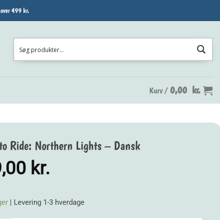
 over 499 kr.
0,00
kr.
Kurv /
 to Ride: Northern Lights – Dansk
9,00
kr.
ger
| Levering 1-3 hverdage