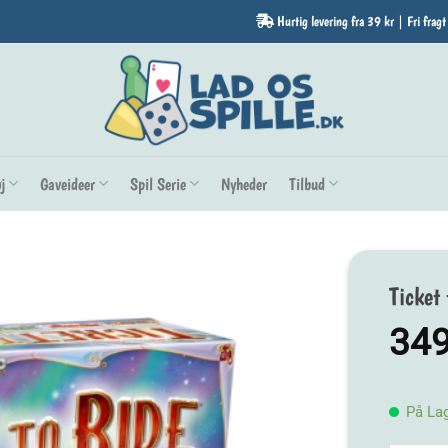
Hurtig levering fra 39 kr | Fri fragt
j
Gaveideer
Spil Serie
Nyheder
Tilbud
Ticket
34
På La