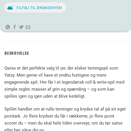
TILFØJ TIL ØNSKESKYEN
BESKRIVELSE
Qwixx er det perfekte valg til jer, der elsker terningspil som
Yatzy. Men gerne vil have et endnu hurtigere og mere
engagerende spil. Her får I et legendarisk roll & write-spil med
simple regler, masser af grin og spænding – og som kan
spilles igen og igen uden at blive kedeligt.
Spillet handler om at rulle terninger og krydse tal af på sit eget
pointark. Jo flere krydser du får i rækkerne, jo flere point
scorer du – men du skal hele tiden overveje, om du tør satse
eller bør sikre dig nu.