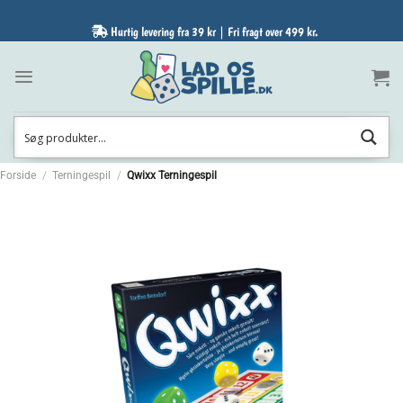
Fortsæt
til
Hurtig levering fra 39 kr | Fri fragt over 499 kr.
indhold
Forside
/
Terningespil
/
Qwixx Terningespil