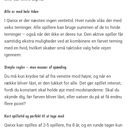
Alle er med hele tiden
I Qwixx er der næsten ingen ventetid. Hver runde slås der med
seks terninger. Alle spillere kan bruge summen af de to hvide
terninger – også når det ikke er deres tur. Den aktive spiller får
samtidig ekstra muligheder ved at kombinere en farvet terning
med en hvid, hvilket skaber små taktiske valg hele vejen
igennem.
Simple regler – men masser af spænding
Du må kun krydse tal af fra venstre mod højre, og når en
række bliver låst, er den lukket for alle. Det gør spillet intenst,
fordi du konstant skal holde øje med modstanderne: Skal du
skynde dig, før farven bliver låst, eller satser du på at få endnu
flere point?
Kort spilletid og perfekt til at tage med
Qwixx kan spilles af 2-5 spillere, fra 8 år, og en runde tager kun