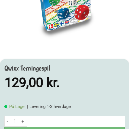
Qwixx Terningespil
129,00
kr.
På Lager
| Levering 1-3 hverdage
Qwixx Terningespil antal