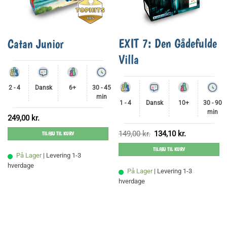
EXIT 7: Den Gådefulde
Catan Junior
Villa
2 - 4
Dansk
6+
30 - 45
min
1 - 4
Dansk
10+
30 - 90
min
249,00
kr.
Den
Den
149,00
kr.
134,10
kr.
TILFØJ TIL KURV
oprindelige
aktuelle
pris
pris
TILFØJ TIL KURV
var:
er:
På Lager
| Levering 1-3
149,00 kr..
134,10 kr..
hverdage
På Lager
| Levering 1-3
hverdage