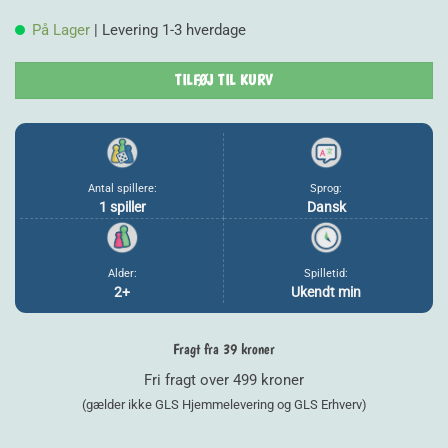
På Lager
| Levering 1-3 hverdage
TILFØJ TIL KURV
Antal spillere:
Sprog:
1 spiller
Dansk
Alder:
Spilletid:
2+
Ukendt min
Fragt fra 39 kroner
Fri fragt over 499 kroner
(gælder ikke GLS Hjemmelevering og GLS Erhverv)