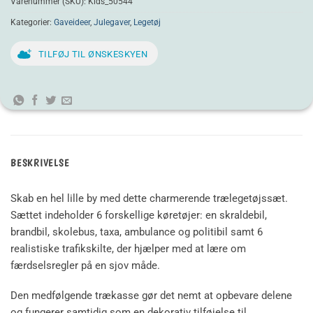
Varenummer (SKU):
Kids_50544
Kategorier:
Gaveideer
,
Julegaver
,
Legetøj
TILFØJ TIL ØNSKESKYEN
BESKRIVELSE
Skab en hel lille by med dette charmerende trælegetøjssæt.
Sættet indeholder 6 forskellige køretøjer: en skraldebil,
brandbil, skolebus, taxa, ambulance og politibil samt 6
realistiske trafikskilte, der hjælper med at lære om
færdselsregler på en sjov måde.
Den medfølgende trækasse gør det nemt at opbevare delene
og fungerer samtidig som en dekorativ tilføjelse til