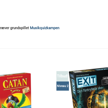
s
kræver grundspillet
Musikquizkampen
Tilbud!
Niveau 2