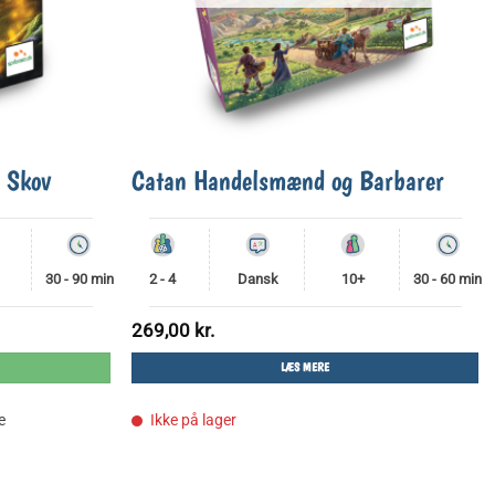
e Skov
Catan Handelsmænd og Barbarer
30 - 90 min
2 - 4
Dansk
10+
30 - 60 min
269,00
kr.
LÆS MERE
..
e
Ikke på lager