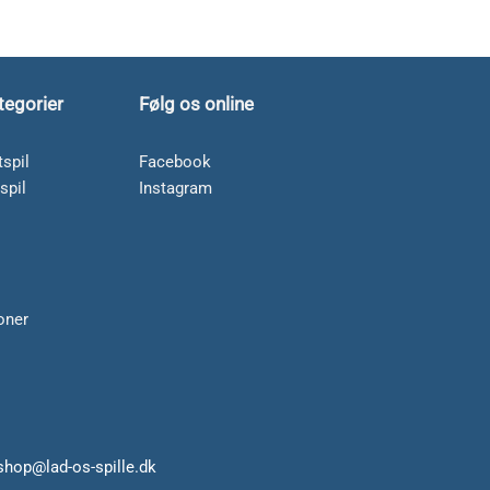
tegorier
Følg os online
spil
Facebook
spil
Instagram
soner
 shop@lad-os-spille.dk