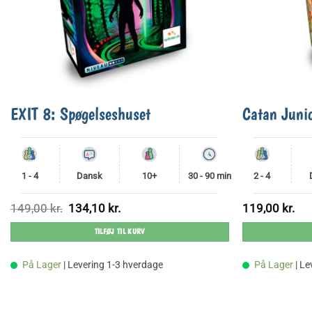
EXIT 8: Spøgelseshuset
Catan Juni
1 - 4
Dansk
10+
30 - 90 min
2 - 4
Den
Den
149,00
kr.
134,10
kr.
119,00
kr.
oprindelige
aktuelle
pris
pris
TILFØJ TIL KURV
var:
er:
149,00 kr..
134,10 kr..
På Lager
| Levering 1-3 hverdage
På Lager
| L