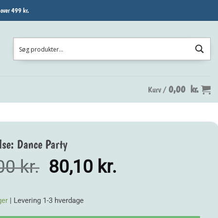
 over 499 kr.
0,00
kr.
Kurv /
lse: Dance Party
Den
Den
,00
kr.
80,10
kr.
oprindelige
aktuelle
pris
pris
ger
| Levering 1-3 hverdage
var:
er: