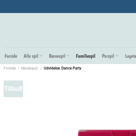
Fortsæt
til
indhold
Forside
Alle spil
Børnespil
Familiespil
Parspil
Legetø
Forside
/
Musikquiz
/
Udvidelse: Dance Party
Tilbud!