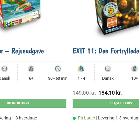
or – Rejseudgave
EXIT 11: Den Fortrylled
Dansk
6+
30 - 60 min
1 - 4
Dansk
10+
Den
Den
149,00
kr.
134,10
kr.
oprindelige
aktuelle
pris
pris
TILFØJ TIL KURV
TILFØJ TIL KURV
var:
er:
149,00 kr..
134,10 kr
evering 1-3 hverdage
På Lager
| Levering 1-3 hverdag