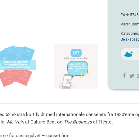
EAN:
5745
Varenumme
Kategorier
Selskabssp
d 52 ekstra kort fyldt med internationale dansehits fra 1930’erne og
lo,
Mr. Vain
af Culture Beat og
The Business
af Tiësto.
erne fra dansegulvet – uanset årti.