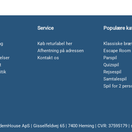
Service
Populære ka
ng
Køb returlabel her
Klassiske bræt
Afhentning på adressen
Escape Room 
elser
Kontakt os
Parspil
t
Quizspil
itik
Rejsespil
Samtalespil
Spil for 2 per
dernHouse ApS | Gisselfeldvej 65 | 7400 Herning | CVR: 37595179 |