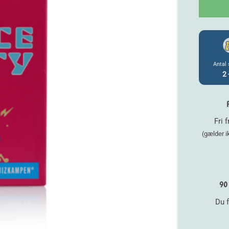
Antal 
2 
Fri 
(gælder 
90 
Du f