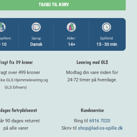
89,00 kr..
80,10 kr..
TILFØJ TIL KURV
spillere:
Sprog:
Alder:
Spilletid:
- 10
Dansk
14+
15 - 30 min
Fragt fra 39 kroner
Levering med GLS
fragt over 499 kroner
Modtag din vare inden for
24-72 timer på hverdage.
ikke GLS Hjemmelevering og
GLS Erhverv)
dages fortrydelsesret
Kundeservice
år 90 dages returret
Ring til
6916 7020
på alle varer
Skriv til
shop@lad-os-spille.dk