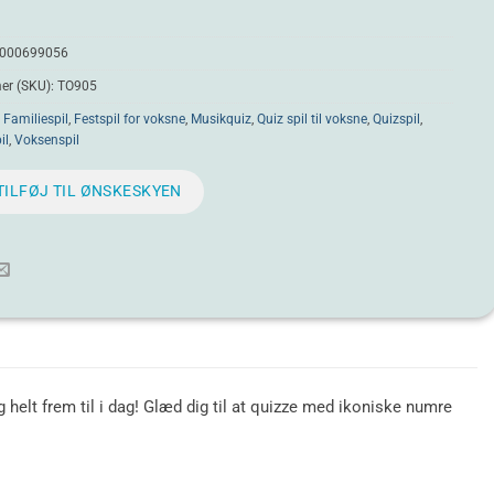
000699056
r (SKU):
TO905
:
Familiespil
,
Festspil for voksne
,
Musikquiz
,
Quiz spil til voksne
,
Quizspil
,
il
,
Voksenspil
TILFØJ TIL ØNSKESKYEN
 helt frem til i dag! Glæd dig til at quizze med ikoniske numre