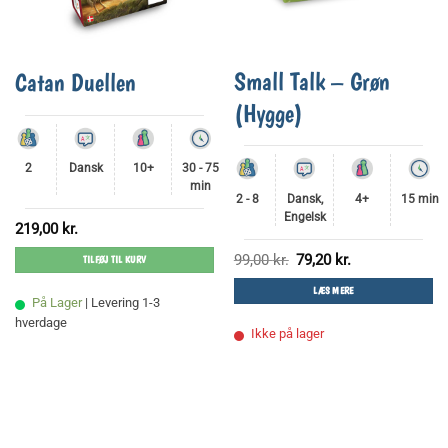
Small Talk – Grøn
Catan Duellen
(Hygge)
2
Dansk
10+
30 - 75
min
2 - 8
Dansk,
4+
15 min
Engelsk
219,00
kr.
Den
Den
99,00
kr.
79,20
kr.
TILFØJ TIL KURV
oprindelige
aktuelle
pris
pris
LÆS MERE
var:
er:
På Lager
| Levering 1-3
99,00 kr..
79,20 kr..
hverdage
Ikke på lager