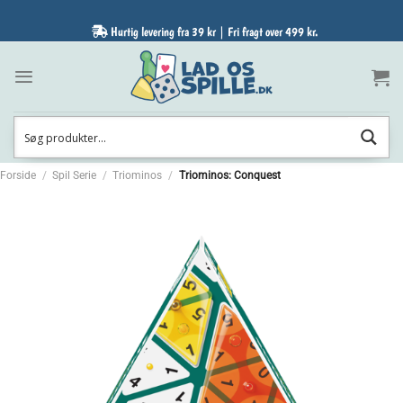
Fortsæt
til
Hurtig levering fra 39 kr | Fri fragt over 499 kr.
indhold
Forside
/
Spil Serie
/
Triominos
/
Triominos: Conquest