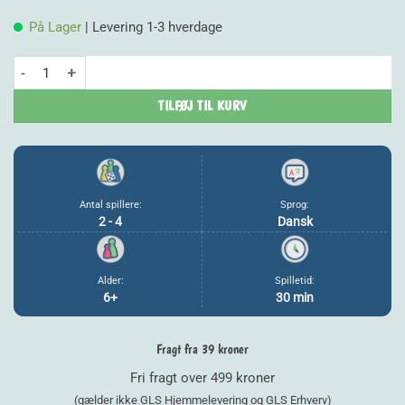
På Lager
| Levering 1-3 hverdage
Triominos: Conquest antal
TILFØJ TIL KURV
Antal spillere:
Sprog:
2 - 4
Dansk
Alder:
Spilletid:
6+
30 min
Fragt fra 39 kroner
Fri fragt over 499 kroner
(gælder ikke GLS Hjemmelevering og GLS Erhverv)