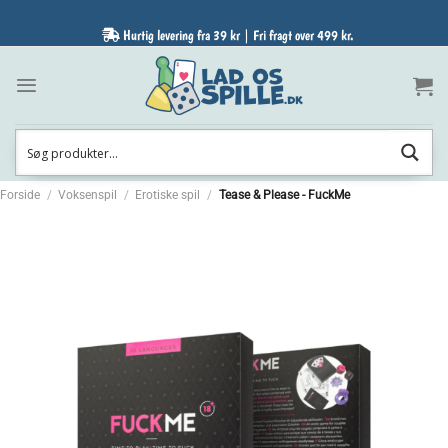
Fortsæt
til
Hurtig levering fra 39 kr | Fri fragt over 499 kr.
indhold
Forside
/
Voksenspil
/
Erotiske spil
/
Tease & Please - FuckMe