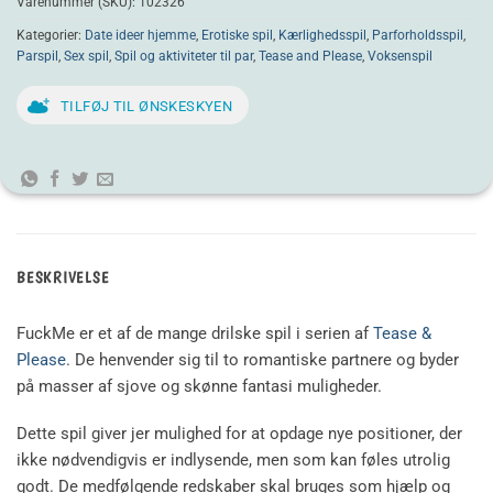
Varenummer (SKU):
102326
Kategorier:
Date ideer hjemme
,
Erotiske spil
,
Kærlighedsspil
,
Parforholdsspil
,
Parspil
,
Sex spil
,
Spil og aktiviteter til par
,
Tease and Please
,
Voksenspil
TILFØJ TIL ØNSKESKYEN
BESKRIVELSE
FuckMe er et af de mange drilske spil i serien af ​​
Tease &
Please
. De henvender sig til to romantiske partnere og byder
på masser af sjove og skønne fantasi muligheder.
Dette spil giver jer mulighed for at opdage nye positioner, der
ikke nødvendigvis er indlysende, men som kan føles utrolig
godt. De medfølgende redskaber skal bruges som hjælp og