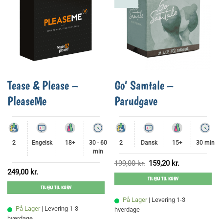
Tease & Please –
Go’ Samtale –
PleaseMe
Parudgave
2
Engelsk
18+
30 - 60
2
Dansk
15+
30 min
min
Den
Den
199,00
kr.
159,20
kr.
oprindelige
aktuelle
249,00
kr.
pris
pris
TILFØJ TIL KURV
var:
er:
199,00 kr..
159,20 kr..
TILFØJ TIL KURV
På Lager
| Levering 1-3
På Lager
| Levering 1-3
hverdage
hverdage