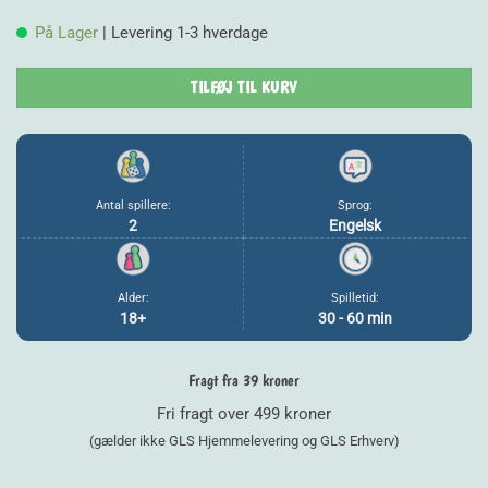
På Lager
| Levering 1-3 hverdage
TILFØJ TIL KURV
Antal spillere:
Sprog:
2
Engelsk
Alder:
Spilletid:
18+
30 - 60 min
Fragt fra 39 kroner
Fri fragt over 499 kroner
(gælder ikke GLS Hjemmelevering og GLS Erhverv)