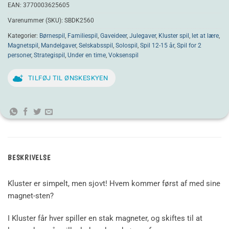
EAN:
3770003625605
Varenummer (SKU):
SBDK2560
Kategorier:
Børnespil
,
Familiespil
,
Gaveideer
,
Julegaver
,
Kluster spil
,
let at lære
,
Magnetspil
,
Mandelgaver
,
Selskabsspil
,
Solospil
,
Spil 12-15 år
,
Spil for 2
personer
,
Strategispil
,
Under en time
,
Voksenspil
TILFØJ TIL ØNSKESKYEN
BESKRIVELSE
Kluster er simpelt, men sjovt! Hvem kommer først af med sine
magnet-sten?
I Kluster får hver spiller en stak magneter, og skiftes til at