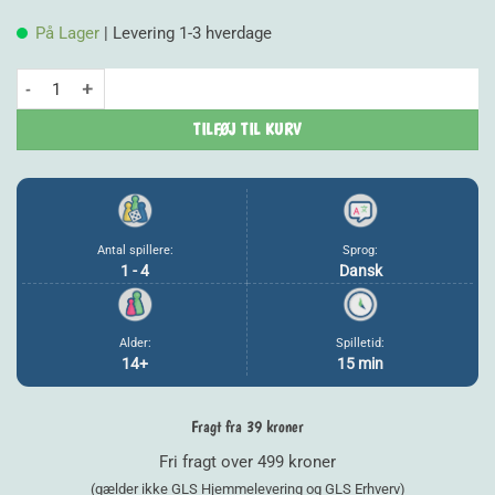
På Lager
| Levering 1-3 hverdage
Kluster antal
TILFØJ TIL KURV
Antal spillere:
Sprog:
1 - 4
Dansk
Alder:
Spilletid:
14+
15 min
Fragt fra 39 kroner
Fri fragt over 499 kroner
(gælder ikke GLS Hjemmelevering og GLS Erhverv)