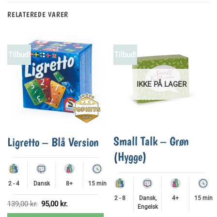
RELATEREDE VARER
Tilbud!
Tilbud!
IKKE PÅ LAGER
Small Talk – Grøn
Ligretto – Blå Version
(Hygge)
2 - 4
Dansk
8+
15 min
2 - 8
Dansk,
4+
15 min
Den
Den
139,00
kr.
95,00
kr.
Engelsk
oprindelige
aktuelle
pris
pris