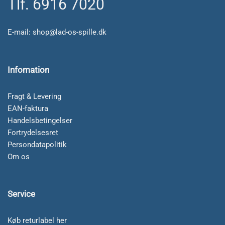
Tlf. 6916 7020
E-mail:
shop@lad-os-spille.dk
Infomation
Fragt & Levering
EAN-faktura
Handelsbetingelser
Fortrydelsesret
Persondatapolitik
Om os
Service
Køb returlabel her