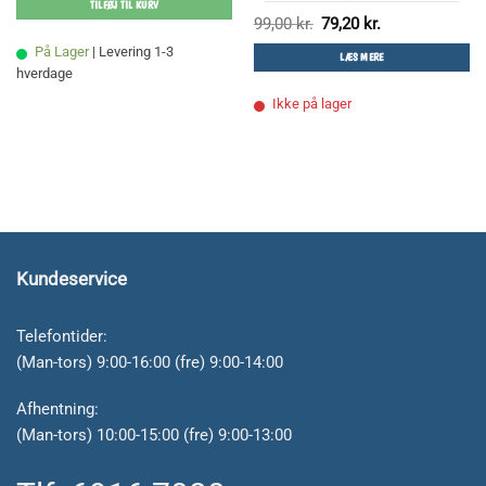
TILFØJ TIL KURV
var:
er:
139,00 kr..
95,00 kr..
Den
Den
99,00
kr.
79,20
kr.
oprindelige
aktuelle
pris
pris
På Lager
| Levering 1-3
LÆS MERE
var:
er:
hverdage
99,00 kr..
79,20 kr..
Ikke på lager
Kundeservice
Telefontider:
(Man-tors) 9:00-16:00 (fre) 9:00-14:00
Afhentning:
(Man-tors) 10:00-15:00 (fre) 9:00-13:00