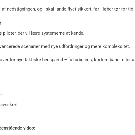
f nedstigningen, og I skal lande flyet sikkert, før I løber tør for tid
:
 piloter, der vil lære systemerne at kende.
vancerede scenarier med nye udfordringer og mere kompleksitet.
jer over for nye taktiske benspænd – fx turbulens, kortere baner ell
er
havnskort
edenstående video: