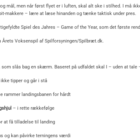
og mål, men når først flyet er i luften, skal alt ske i stilhed. I må ikk
it-makkere – lære at læse hinanden og tænke taktisk under pres.
tigefyldte Spiel des Jahres – Game of the Year, som det første rend
 Årets Voksenspil af Spilforsyningen/Spilbræt.dk.
er, som slås bag en skærm. Baseret på udfaldet skal I – uden at tale
ikke tipper og går i stå
ke rammer landingsbanen for hårdt
gshjul
– i rette rækkefølge
r at få tilladelse til landing
s og kan påvirke terningens værdi