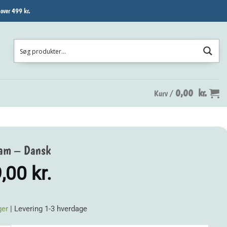
 over 499 kr.
0,00
kr.
Kurv /
eam – Dansk
9,00
kr.
ger
| Levering 1-3 hverdage