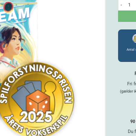
Sky Team 
Antal 
Fri 
(gælder 
90 
Du f