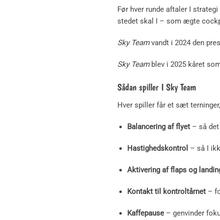
Før hver runde aftaler I strategi 
stedet skal I – som ægte cockp
Sky Team
vandt i 2024 den pres
Sky Team
blev i 2025 kåret som
Sådan spiller I Sky Team
Hver spiller får et sæt terning
Balancering af flyet
– så det 
Hastighedskontrol
– så I ik
Aktivering af flaps og landin
Kontakt til kontroltårnet
– fo
Kaffepause
– genvinder foku