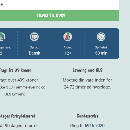
- Dansk antal
TILFØJ TIL KURV
spillere:
Sprog:
Alder:
Spilletid:
2
Dansk
12+
30 min
Fragt fra 39 kroner
Levering med GLS
fragt over 499 kroner
Modtag din vare inden for
24-72 timer på hverdage.
ikke GLS Hjemmelevering og
GLS Erhverv)
dages fortrydelsesret
Kundeservice
år 90 dages returret
Ring til
6916 7020