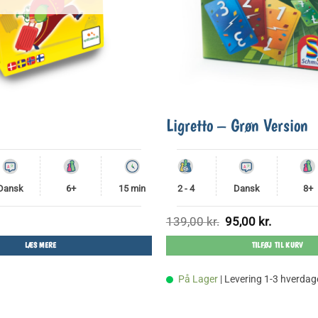
Ligretto – Grøn Version
Dansk
6+
15 min
2 - 4
Dansk
8+
Den
Den
139,00
kr.
95,00
kr.
oprindelige
aktuelle
pris
pris
LÆS MERE
TILFØJ TIL KURV
var:
er:
139,00 kr..
95,00 kr..
På Lager
| Levering 1-3 hverdag