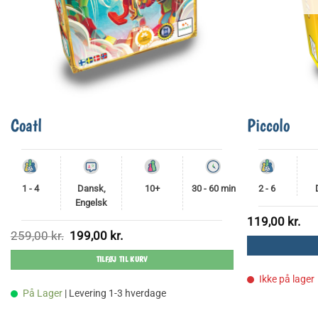
Coatl
Piccolo
1 - 4
Dansk,
10+
30 - 60 min
2 - 6
Engelsk
119,00
kr.
Den
Den
259,00
kr.
199,00
kr.
oprindelige
aktuelle
pris
pris
TILFØJ TIL KURV
var:
er:
259,00 kr..
199,00 kr..
Ikke på lager
På Lager
| Levering 1-3 hverdage