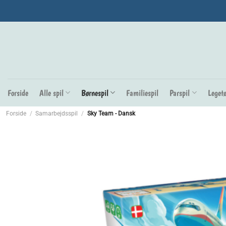
Fortsæt
til
indhold
Forside
Alle spil
Børnespil
Familiespil
Parspil
Legetø
Forside
/
Samarbejdsspil
/
Sky Team - Dansk