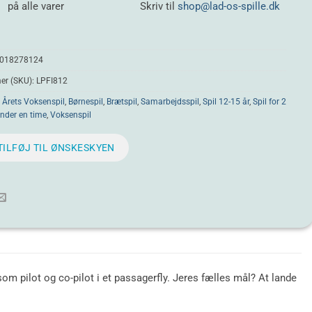
på alle varer
Skriv til
shop@lad-os-spille.dk
018278124
r (SKU):
LPFI812
:
Årets Voksenspil
,
Børnespil
,
Brætspil
,
Samarbejdsspil
,
Spil 12-15 år
,
Spil for 2
nder en time
,
Voksenspil
TILFØJ TIL ØNSKESKYEN
som pilot og co-pilot i et passagerfly. Jeres fælles mål? At lande