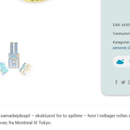
EAN:
6430
Varenumme
Kategorier
personer
,
U
samarbejdsspil – eksklusivt for to spillere – hvor I indtager rollen 
over, fra Montreal til Tokyo.