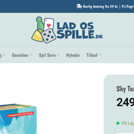
Hurtig levering fra 39 kr | Fri fragt
j
Gaveideer
Spil Serie
Nyheder
Tilbud
Sky T
24
På La