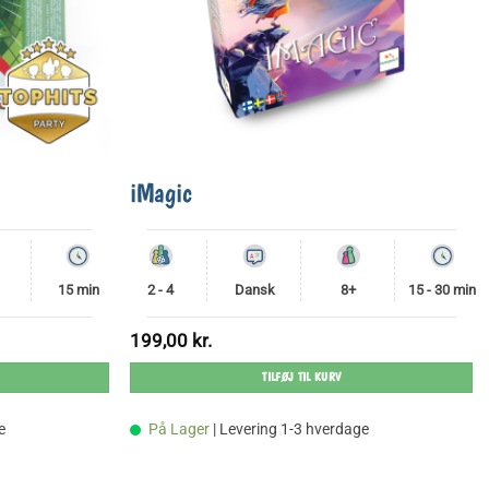
iMagic
15 min
2 - 4
Dansk
8+
15 - 30 min
199,00
kr.
TILFØJ TIL KURV
e
På Lager
| Levering 1-3 hverdage