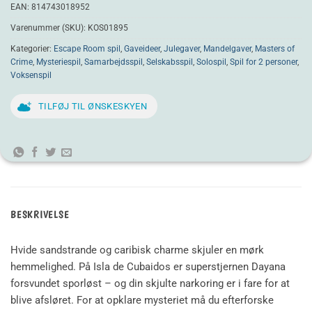
EAN:
814743018952
Varenummer (SKU):
KOS01895
Kategorier:
Escape Room spil
,
Gaveideer
,
Julegaver
,
Mandelgaver
,
Masters of
Crime
,
Mysteriespil
,
Samarbejdsspil
,
Selskabsspil
,
Solospil
,
Spil for 2 personer
,
Voksenspil
TILFØJ TIL ØNSKESKYEN
BESKRIVELSE
Hvide sandstrande og caribisk charme skjuler en mørk
hemmelighed. På Isla de Cubaidos er superstjernen Dayana
forsvundet sporløst – og din skjulte narkoring er i fare for at
blive afsløret. For at opklare mysteriet må du efterforske