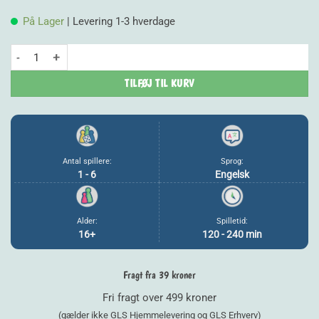
pris
p
På Lager
| Levering 1-3 hverdage
var:
e
Masters of Crime: Rapture (eng) antal
199,00 kr..
1
TILFØJ TIL KURV
Antal spillere:
Sprog:
1 - 6
Engelsk
Alder:
Spilletid:
16+
120 - 240 min
Fragt fra 39 kroner
Fri fragt over 499 kroner
(gælder ikke GLS Hjemmelevering og GLS Erhverv)