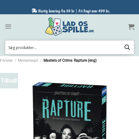
Fortsæt
til
Hurtig levering fra 39 kr | Fri fragt over 499 kr.
indhold
Forside
/
Mysteriespil
/
Masters of Crime: Rapture (eng)
Tilbud!