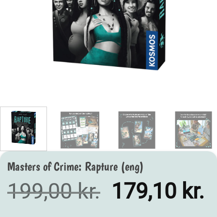
Masters of Crime: Rapture (eng)
Den
D
199,00
kr.
179,10
kr.
oprindelige
a