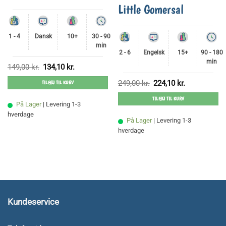
Little Gomersal
1 - 4
Dansk
10+
30 - 90
min
2 - 6
Engelsk
15+
90 - 180
min
Den
Den
149,00
kr.
134,10
kr.
oprindelige
aktuelle
pris
pris
Den
Den
249,00
kr.
224,10
kr.
TILFØJ TIL KURV
var:
er:
oprindelige
aktuelle
149,00 kr..
134,10 kr..
pris
pris
TILFØJ TIL KURV
var:
er:
På Lager
| Levering 1-3
249,00 kr..
224,10 kr..
hverdage
På Lager
| Levering 1-3
hverdage
Kundeservice