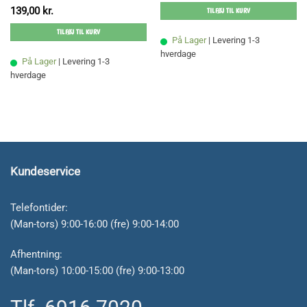
139,00
kr.
TILFØJ TIL KURV
TILFØJ TIL KURV
På Lager
| Levering 1-3
hverdage
På Lager
| Levering 1-3
hverdage
Kundeservice
Telefontider:
(Man-tors) 9:00-16:00 (fre) 9:00-14:00
Afhentning:
(Man-tors) 10:00-15:00 (fre) 9:00-13:00