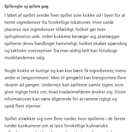
Spilleregler og spillets gang
I løbet af spillet sender hver spiller sine kokke ud i byen for at
hente ingredienser fra forskellige lokationer. Hver runde
placeres nye ingredienser tilfældigt, hvilket gør hver
spiloplevelse unik. Inden kokkene bevæger sig, planlægger
spillerne deres handlinger hemmeligt, hvilket skaber spænding
og taktiske overvejelser. Da man aldrig helt kan forudsige
modstandernes valg.
Nogle kokke er hurtige og kan kun bære få ingredienser, mens
andre er langsommere. Men til gengæld kan transportere flere
råvarer ad gangen. Undervejs kan spillerne samle rygter, som
giver vigtige hints om, hvad madanmelderen ønsker sig. Disse
informationer kan være afgørende for at ramme rigtigt og
opnå flest stjerner.
Spillet strækker sig over flere runder, hvor spillerne i de første
runder konkurrerer om at løse forskellige kulinariske