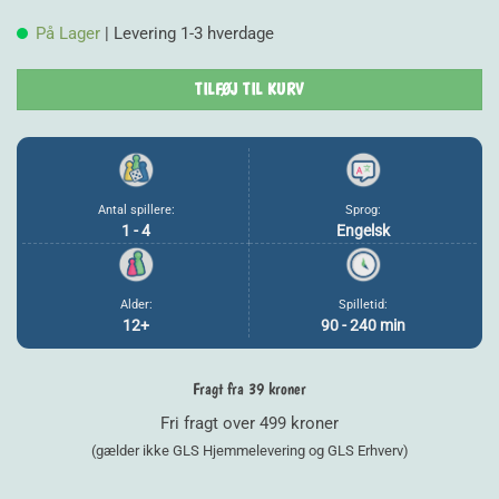
pris
p
På Lager
| Levering 1-3 hverdage
var:
e
149,00 kr..
1
TILFØJ TIL KURV
Antal spillere:
Sprog:
1 - 4
Engelsk
Alder:
Spilletid:
12+
90 - 240 min
Fragt fra 39 kroner
Fri fragt over 499 kroner
(gælder ikke GLS Hjemmelevering og GLS Erhverv)