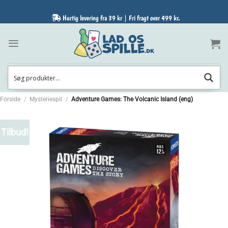
Fortsæt
til
Hurtig levering fra 39 kr | Fri fragt over 499 kr.
indhold
Forside
/
Mysteriespil
/
Adventure Games: The Volcanic Island (eng)
Tilbud!