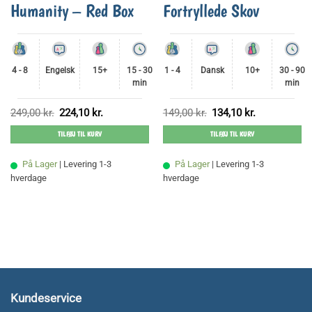
Humanity – Red Box
Fortryllede Skov
4 - 8
Engelsk
15+
15 - 30
1 - 4
Dansk
10+
30 - 90
min
min
Den
Den
Den
Den
249,00
kr.
224,10
kr.
149,00
kr.
134,10
kr.
oprindelige
aktuelle
oprindelige
aktuelle
pris
pris
pris
pris
TILFØJ TIL KURV
TILFØJ TIL KURV
var:
er:
var:
er:
249,00 kr..
224,10 kr..
149,00 kr..
134,10 kr..
På Lager
| Levering 1-3
På Lager
| Levering 1-3
hverdage
hverdage
Kundeservice