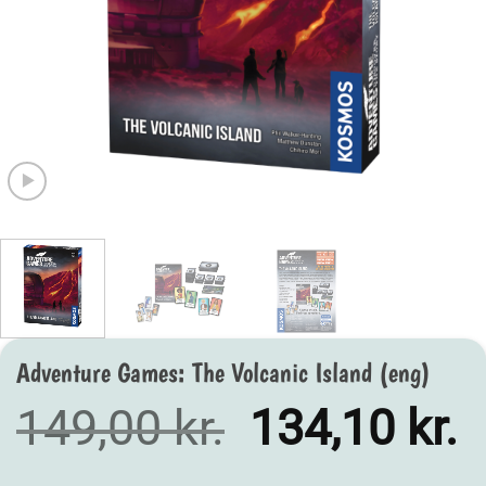
Adventure Games: The Volcanic Island (eng)
Den
D
149,00
kr.
134,10
kr.
oprindelige
a