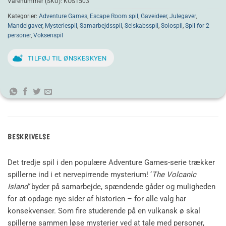
Varenummer (SKU):
KOS1503
Kategorier:
Adventure Games
,
Escape Room spil
,
Gaveideer
,
Julegaver
,
Mandelgaver
,
Mysteriespil
,
Samarbejdsspil
,
Selskabsspil
,
Solospil
,
Spil for 2
personer
,
Voksenspil
TILFØJ TIL ØNSKESKYEN
BESKRIVELSE
Det tredje spil i den populære Adventure Games-serie trækker
spillerne ind i et nervepirrende mysterium! ‘
The Volcanic
Island’
byder på samarbejde, spændende gåder og muligheden
for at opdage nye sider af historien – for alle valg har
konsekvenser. Som fire studerende på en vulkansk ø skal
spillerne sammen løse mysterier ved at tale med personer,