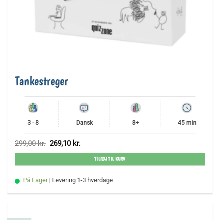
Tankestreger
3 - 8
Dansk
8+
45 min
Den
Den
299,00
kr.
269,10
kr.
oprindelige
aktuelle
pris
pris
TILFØJ TIL KURV
var:
er:
299,00 kr..
269,10 kr..
På Lager
| Levering 1-3 hverdage