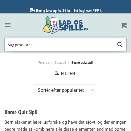
Fortsæt
til
Hurtig levering fra 39 kr | Fri fragt over 499 kr.
indhold
Forside
/
Quizspil
/
Børne quiz spil
FILTER
Børne Quiz Spil
Børn elsker at lære, udforske og have det sjovt, og der er ingen
bedre måde at kombinere alle disse elementer, end med børne