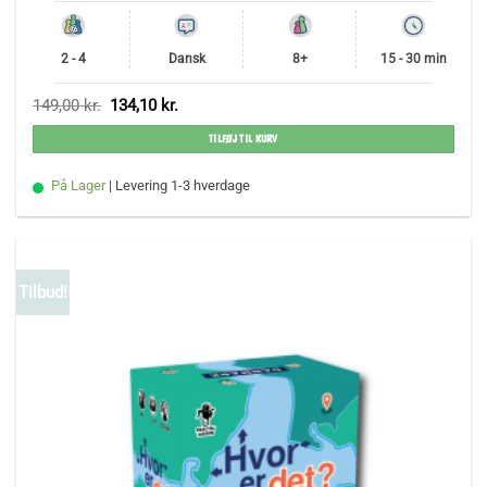
2 - 4
Dansk
8+
15 - 30 min
Den
Den
149,00
kr.
134,10
kr.
oprindelige
aktuelle
pris
pris
TILFØJ TIL KURV
var:
er:
149,00 kr..
134,10 kr..
På Lager
| Levering 1-3 hverdage
Tilbud!