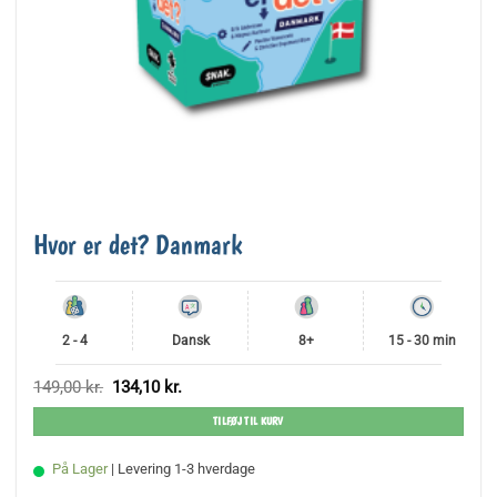
Hvor er det? Danmark
2 - 4
Dansk
8+
15 - 30 min
Den
Den
149,00
kr.
134,10
kr.
oprindelige
aktuelle
pris
pris
TILFØJ TIL KURV
var:
er:
149,00 kr..
134,10 kr..
På Lager
| Levering 1-3 hverdage